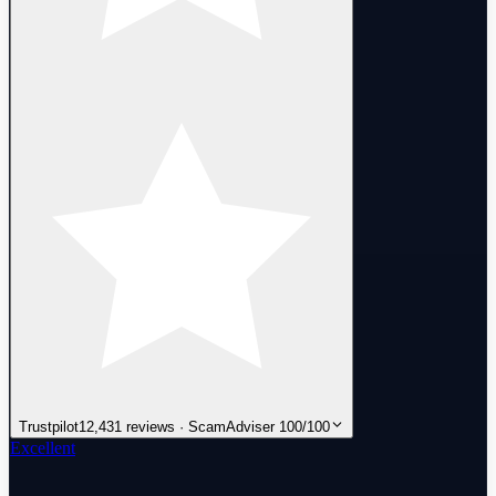
Trustpilot
12,431 reviews · ScamAdviser 100/100
Excellent