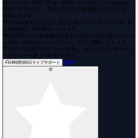
エスクロー決済（代金一時預かり）
お支払いはigitemsが一
時的にお預かりし、商品の受け取り確認後にのみ出品者へ
送金されます。
100%返金保証
注文した商品が届かない、または説明と異
なる場合は、全額返金いたします。
24時間365日の紛争解決
出品者との間で問題を解決できな
い場合、当社のチームが介入し、公平に判断いたします。
PCI DSS認定の決済
カード決済は、銀行レベルの暗号化ゲ
ートウェイを通じて処理されます。
詳細
24時間365日ライブサポート