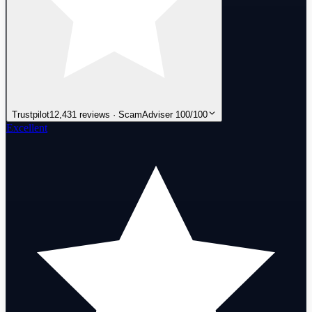
Trustpilot
12,431 reviews · ScamAdviser 100/100
Excellent