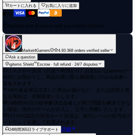
カートに入れる
お気に入りに追加
Payment held in escrow until you confirm delivery
Market4Gamers
4.93
·
368 orders
·
verified seller
Ask a question
™
igitems Shield
Escrow · full refund · 24/7 disputes
エスクロー決済（代金一時預かり）
お支払いはigitemsが一
時的にお預かりし、商品の受け取り確認後にのみ出品者へ
送金されます。
100%返金保証
注文した商品が届かない、または説明と異
なる場合は、全額返金いたします。
24時間365日の紛争解決
出品者との間で問題を解決できな
い場合、当社のチームが介入し、公平に判断いたします。
PCI DSS認定の決済
カード決済は、銀行レベルの暗号化ゲ
ートウェイを通じて処理されます。
詳細
24時間365日ライブサポート