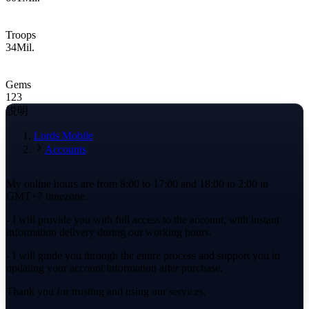
Troops
34
Mil.
Gems
123
説明
Lords Mobile
Accounts
My online hours are from 8:00 to 17:00 and 18:00 to 2:00 in
GMT+7 timezone.
- I will provide you with full access to the account, with instant
information delivery during our working hours.
- I will guide you through the entire process and support you in
updating your account information after purchase.
Thank you for trusting and using our services.