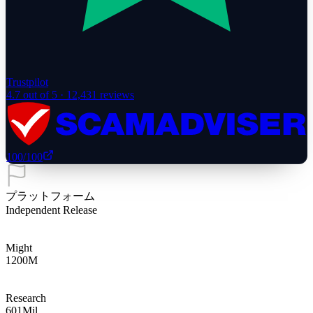
Trustpilot
4.7
out of 5 ·
12,431
reviews
100
/100
プラットフォーム
Independent Release
Might
1200
M
Research
601
Mil.