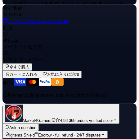
Rest assured, our commitment to secure and seamless account
合計金額
transfers ensures you can dive into the world of Lords Mobile
without any hassle, enjoying your new account right away.
￥38,974
+≈ ￥1,559
back to your wallet
配送
Instant
メールアクセス権
フルコントロール
今すぐ購入
カートに入れる
お気に入りに追加
Payment held in escrow until you confirm delivery
Market4Gamers
4.93
·
368 orders
·
verified seller
Ask a question
™
igitems Shield
Escrow · full refund · 24/7 disputes