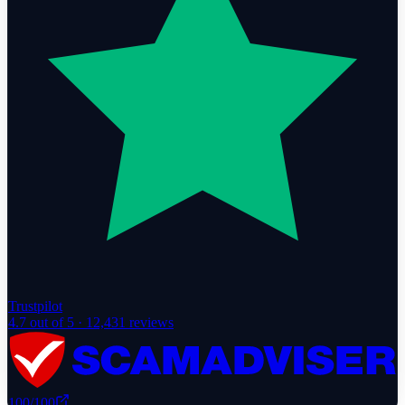
Trustpilot
4.7
out of 5 ·
12,431
reviews
100
/100