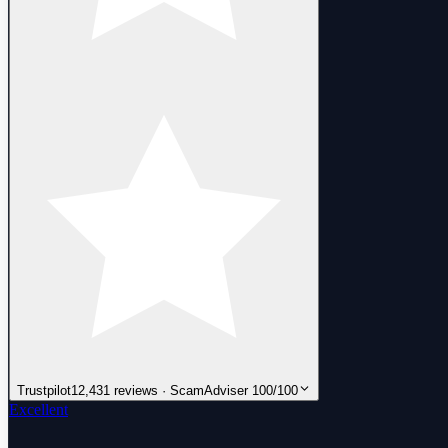
Trustpilot
12,431 reviews · ScamAdviser 100/100
Excellent