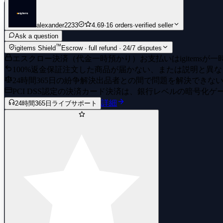
alexander2233
4.69
·
16 orders
·
verified seller
Ask a question
™
igitems Shield
Escrow · full refund · 24/7 disputes
エスクロー決済（代金一時預かり）
お支払いはigitem
100%返金保証
注文した商品が届かない、または説明と異な
24時間365日の紛争解決
出品者との間で問題を解決できな
PCI DSS認定の決済
カード決済は、銀行レベルの暗号化ゲ
詳細
24時間365日ライブサポート