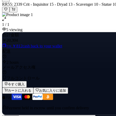
RR55: 2339 Crit - Inquisitor 15 - Dryad 13 - Scavenger 10 - Statue 1
1 / 1
5
viewing
合計金額
￥20,304
+≈ ￥812
cash back to your wallet
配送
2 hours
メールアクセス権
フルコントロール
今すぐ購入
カートに入れる
お気に入りに追加
Payment held in escrow until you confirm delivery