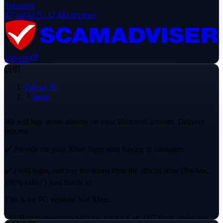
Trustpilot
4.7
out of 5 ·
12,431
reviews
100
/100
説明
Fallout 76
Items
We will buy atoms directly on your Microsoft account. Delivery
process:
✔️ Provide me your Xbox login after buying in messages
✔️ I will login, and buy the atoms from the official store (No ban,
100% safe✅) And that is it!
This is for PC version! Not Xbox.
+5k Happy customers with us! ⭐⭐⭐⭐⭐ ✔️ 24/7 Store, order any