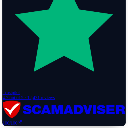
Trustpilot
4.7
out of 5 ·
12,431
reviews
100
/100