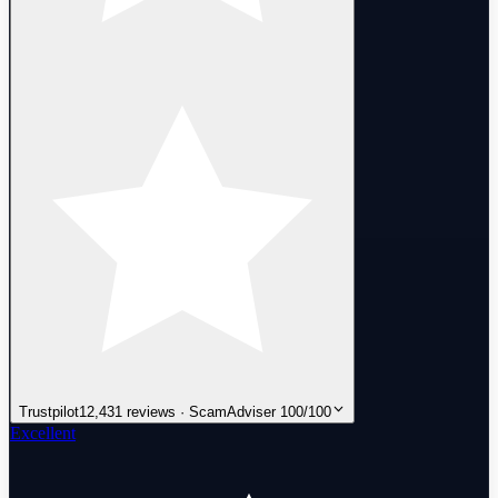
Trustpilot
12,431 reviews · ScamAdviser 100/100
Excellent