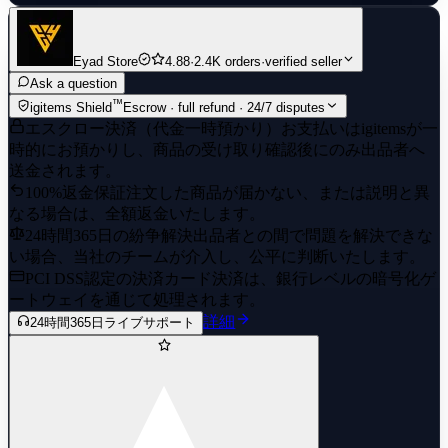
Eyad Store
4.88
·
2.4K orders
·
verified seller
Ask a question
™
igitems Shield
Escrow · full refund · 24/7 disputes
エスクロー決済（代金一時預かり）
お支払いはigitemsが一
時的にお預かりし、商品の受け取り確認後にのみ出品者へ
送金されます。
100%返金保証
注文した商品が届かない、または説明と異
なる場合は、全額返金いたします。
24時間365日の紛争解決
出品者との間で問題を解決できな
い場合、当社のチームが介入し、公平に判断いたします。
PCI DSS認定の決済
カード決済は、銀行レベルの暗号化ゲ
ートウェイを通じて処理されます。
詳細
24時間365日ライブサポート