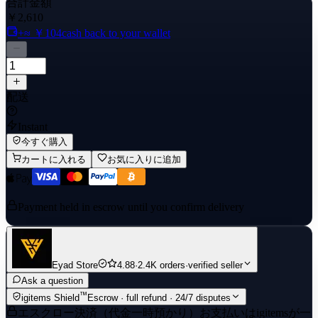
合計金額
time!
￥2,610
+≈ ￥104
cash back to your wallet
配送
Instant
今すぐ購入
カートに入れる
お気に入りに追加
Payment held in escrow until you confirm delivery
Eyad Store
4.88
·
2.4K orders
·
verified seller
Ask a question
™
igitems Shield
Escrow · full refund · 24/7 disputes
エスクロー決済（代金一時預かり）
お支払いはigitemsが一