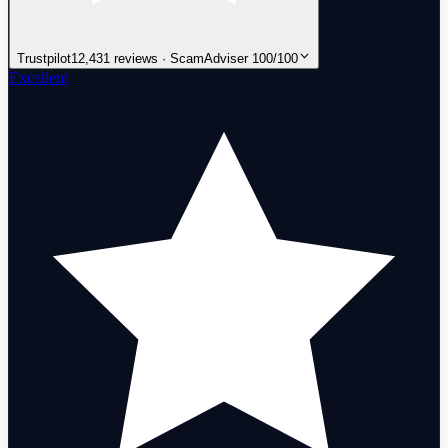
Trustpilot
12,431 reviews · ScamAdviser 100/100
Excellent