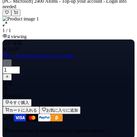
[PC- Microsoft] 2400 Atoms - Top-up your account - Login info
needed
1 / 1
4
viewing
合計金額
￥2,610
+≈ ￥104
cash back to your wallet
配送
Instant
今すぐ購入
カートに入れる
お気に入りに追加
Payment held in escrow until you confirm delivery