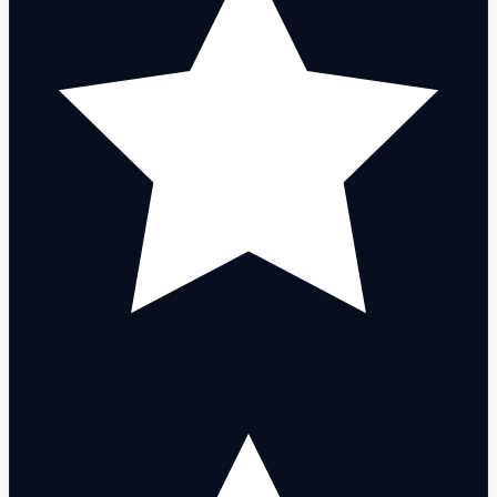
Divine Swine Frenzy
Coalition: Cobra Marshal
Hydrodip Guardian
Divine Swine Ares
Shimmer Judge
Spitfire Guardian
Divine Swine Judge
Hue Shift Phantom
Striker Spectre
Premiere Collision Bulldog
Schema Stinger