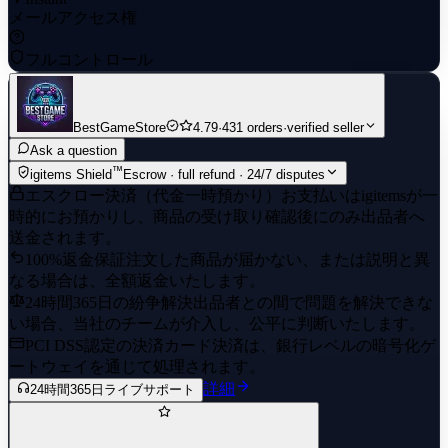
メールアクセス権
フルコントロール
BestGameStore
4.79
·
431 orders
·
verified seller
Ask a question
™
igitems Shield
Escrow · full refund · 24/7 disputes
エスクロー決済（代金一時預かり）
お支払いはigitemsが一
時的にお預かりし、商品の受け取り確認後にのみ出品者へ
送金されます。
100%返金保証
注文した商品が届かない、または説明と異
なる場合は、全額返金いたします。
24時間365日の紛争解決
出品者との間で問題を解決できな
い場合、当社のチームが介入し、公平に判断いたします。
PCI DSS認定の決済
カード決済は、銀行レベルの暗号化ゲ
ートウェイを通じて処理されます。
詳細
24時間365日ライブサポート