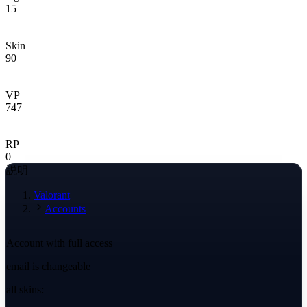
15
Skin
90
VP
747
RP
0
説明
Valorant
Accounts
Account with full access
email is changeable
all skins: