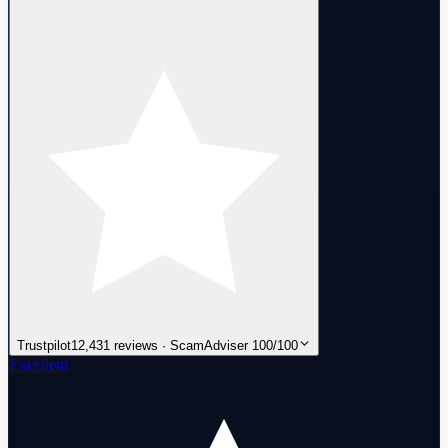
Protektor Sheriff
Immortalized Vandal
Spitfire Ares
Striker Classic
Premiere Collision Marshal
Striker Operator
Coalition: Cobra Odin
Hue Shift Shorty
Schema Sheriff
Hydrodip Frenzy
Trustpilot
12,431 reviews · ScamAdviser 100/100
Premiere Collision Ares
Excellent
Spitfire Operator
Immortalized Guardian