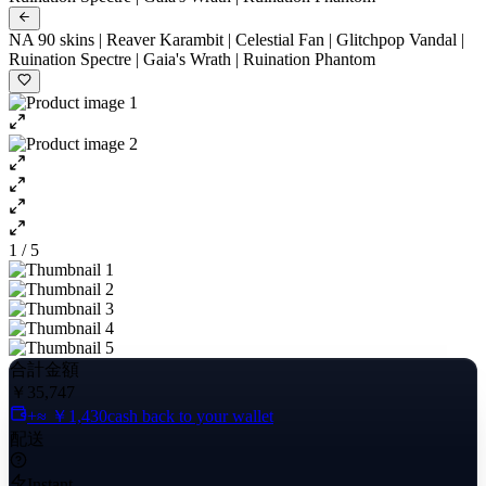
NA 90 skins | Reaver Karambit | Celestial Fan | Glitchpop Vandal |
Ruination Spectre | Gaia's Wrath | Ruination Phantom
1 / 5
合計金額
￥35,747
+≈ ￥1,430
cash back to your wallet
配送
Instant