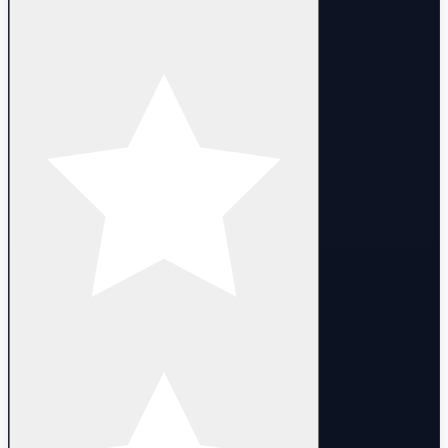
Task Force 809 Frenzy
Piedra del Sol Phantom
Velocity Bulldog
.SYS Sheriff
Sakura Classic
Lycan's Bane Stinger
Lycan's Bane Vandal
.SYS Bucky
.SYS Vandal
Piedra del Sol Ghost
.SYS Stinger
Lycan's Bane Odin
Velocity Shorty