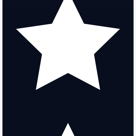
Shimmer Stinger
Live Wire Frenzy
Hydrodip Bucky
Hue Shift Bulldog
Hydrodip Judge
Shimmer Classic
Hue Shift Spectre
Shimmer Bulldog
Schema Odin
Striker Bulldog
Spitfire Ghost
Infantry Guardian
Immortalized Stinger