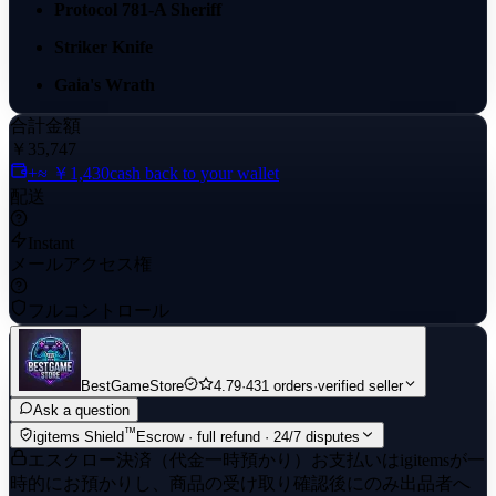
Protocol 781-A Sheriff
Striker Knife
Gaia's Wrath
Glitchpop Vandal
合計金額
￥35,747
Celestial Fan
+≈ ￥1,430
cash back to your wallet
配送
Hack
Task Force 809 Knife
Instant
メールアクセス権
Ruination Spectre
フルコントロール
Reaver Karambit
Ruination Phantom
Velocity Karambit
BestGameStore
4.79
·
431 orders
·
verified seller
Ask a question
Undercity Phantom
™
igitems Shield
Escrow · full refund · 24/7 disputes
エスクロー決済（代金一時預かり）
お支払いはigitemsが一
Reaver Phantom
時的にお預かりし、商品の受け取り確認後にのみ出品者へ