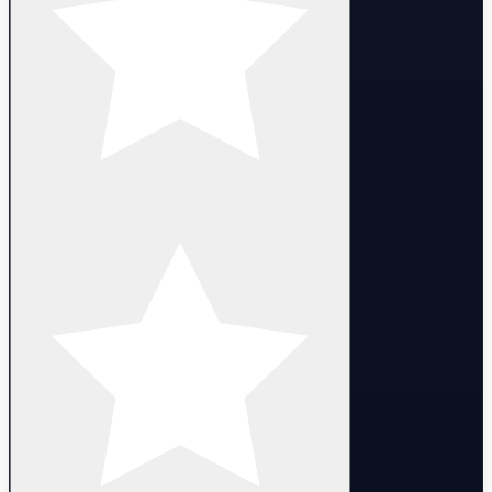
Minima Sheriff
Task Force 809 Marshal
Task Force 809 Spectre
Velocity Phantom
Velocity Spectre
Piedra del Sol Judge
Task Force 809 Phantom
Lycan's Bane Ghost
Coalition: Cobra Judge
Game Over Sheriff
Premiere Collision Classic
Schema Vandal
Divine Swine Marshal