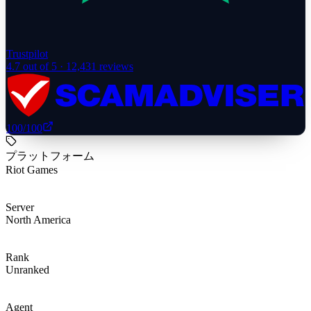
Trustpilot
4.7
out of 5 ·
12,431
reviews
100
/100
プラットフォーム
Riot Games
Server
North America
Rank
Unranked
Agent