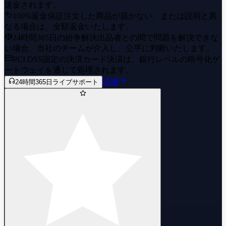
Reaver Ghost
送金されます。
100%返金保証
注文した商品が届かない、または説明と異
Ion Operator
なる場合は、全額返金いたします。
Undercity Classic
24時間365日の紛争解決
出品者との間で問題を解決できな
い場合、当社のチームが介入し、公平に判断いたします。
Reaver Odin
PCI DSS認定の決済
カード決済は、銀行レベルの暗号化ゲ
Reaver Spectre
ートウェイを通じて処理されます。
詳細
24時間365日ライブサポート
Oni Phantom
Gaia's Vengeance Marshal
Gaia's Vengeance Vandal
Gaia's Vengeance Ghost
Undercity Judge
Gaia's Vengeance Guardian
Reaver Operator
Undercity Bulldog
Piedra del Sol Bucky