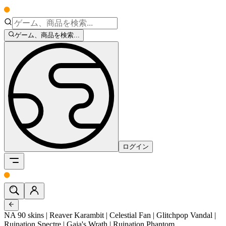
ゲーム、商品を検索...
ログイン
NA 90 skins | Reaver Karambit | Celestial Fan | Glitchpop Vandal |
Ruination Spectre | Gaia's Wrath | Ruination Phantom