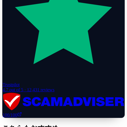
Trustpilot
4.7
out of 5 ·
12,431
reviews
100
/100