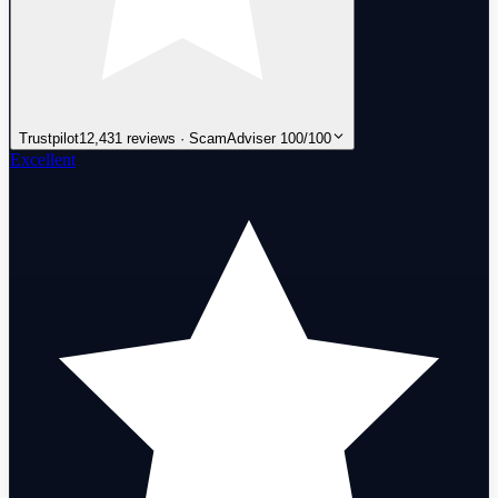
Trustpilot
12,431 reviews · ScamAdviser 100/100
Excellent