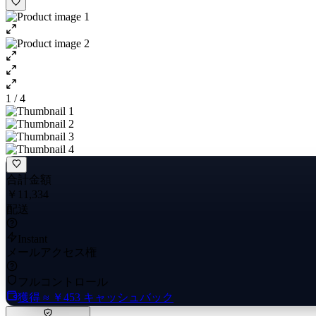
1 / 4
合計金額
￥11,334
配送
Instant
メールアクセス権
フルコントロール
獲得
≈ ￥453
キャッシュバック