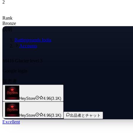
2
Rank
Bronze
説明
Battlegrounds India
Accounts
M416 Glacier level 3
Google login
販売者
HeyStore
4.96
(3.1K)
HeyStore
4.96
(3.1K)
出品者とチャット
Excellent