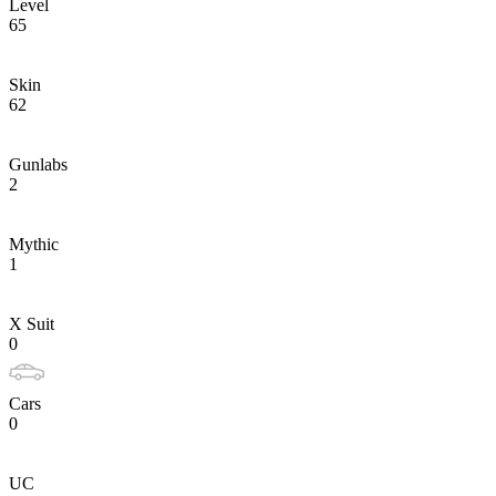
Level
65
Skin
62
Gunlabs
2
Mythic
1
X Suit
0
Cars
0
UC