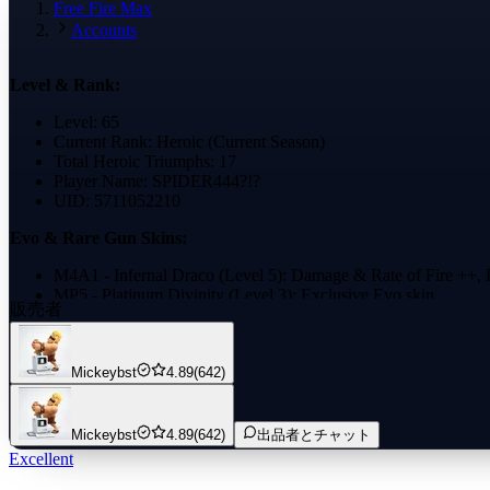
Free Fire Max
Accounts
Level & Rank:
Level: 65
Current Rank: Heroic (Current Season)
Total Heroic Triumphs: 17
Player Name: SPIDER444?!?
UID: 5711052210
Evo & Rare Gun Skins:
M4A1 - Infernal Draco (Level 5): Damage & Rate of Fire ++, 
MP5 - Platinum Divinity (Level 3): Exclusive Evo skin
販売者
AK47 - The Flaming Dragon: Damage & Rate of Fire ++, Ran
M1014 - Apocalyptic Red: Reload Speed & Magazine +, Move
MP40 - Crazy Bunny: Range ++, Damage +, Magazine -
AWM - Titanium Warhorn: Armor Penetration &, Reload Speed
Mickeybst
4.89
(642)
Thompson - The Golden: (Stats like Range ++ & Accuracy + ar
UMP - Zebra Papercut: Range & Damage +, Magazine -
Melee:
Mickeybst
4.89
(642)
出品者とチャット
Fist: Ninjutsu Theme (Blue Dragon Effect) 👊
Excellent
Other melee skins include Katana, Bat, etc. (check image