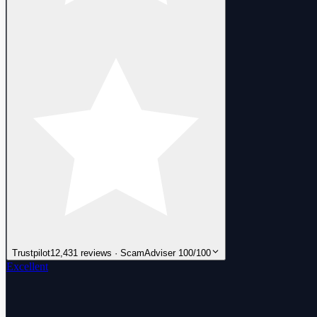
Trustpilot
12,431 reviews · ScamAdviser 100/100
Excellent