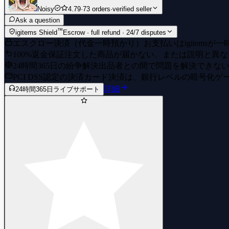
Noisy
4.79
·
73 orders
·
verified seller
Ask a question
™
igitems Shield
Escrow · full refund · 24/7 disputes
エスクロー決済（代金一時預かり）
お支払いはigitem
100%返金保証
注文した商品が届かない、または説明と異な
24時間365日の紛争解決
出品者との間で問題を解決できな
PCI DSS認定の決済
カード決済は、銀行レベルの暗号化ゲ
詳細
24時間365日ライブサポート