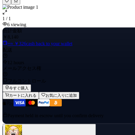
1 / 1
6
viewing
合計金額
￥8,140
+≈ ￥326
cash back to your wallet
配送
12 hours
メールアクセス権
フルコントロール
今すぐ購入
カートに入れる
お気に入りに追加
Payment held in escrow until you confirm delivery