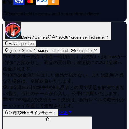
Payment held in escrow until you confirm delivery
Market4Gamers
4.93
·
367 orders
·
verified seller
Ask a question
™
igitems Shield
Escrow · full refund · 24/7 disputes
エスクロー決済（代金一時預かり）
お支払いはigitemsが一
時的にお預かりし、商品の受け取り確認後にのみ出品者へ
送金されます。
100%返金保証
注文した商品が届かない、または説明と異
なる場合は、全額返金いたします。
24時間365日の紛争解決
出品者との間で問題を解決できな
い場合、当社のチームが介入し、公平に判断いたします。
PCI DSS認定の決済
カード決済は、銀行レベルの暗号化ゲ
ートウェイを通じて処理されます。
詳細
24時間365日ライブサポート