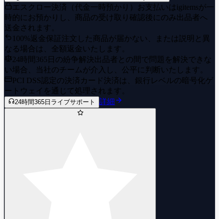
エスクロー決済（代金一時預かり）
お支払いはigitemsが一
時的にお預かりし、商品の受け取り確認後にのみ出品者へ
送金されます。
100%返金保証
注文した商品が届かない、または説明と異
なる場合は、全額返金いたします。
24時間365日の紛争解決
出品者との間で問題を解決できな
い場合、当社のチームが介入し、公平に判断いたします。
PCI DSS認定の決済
カード決済は、銀行レベルの暗号化ゲ
ートウェイを通じて処理されます。
詳細
24時間365日ライブサポート