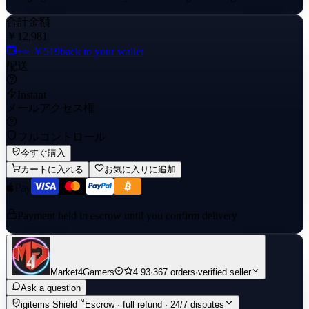
合計金額
￥12,981
+≈ ￥519
back to your wallet
配送
Instant
メールアクセス権
フルコントロール
今すぐ購入
カートに入れる
お気に入りに追加
Payment held in escrow until you confirm delivery
Market4Gamers
4.93
·
367 orders
·
verified seller
Ask a question
™
igitems Shield
Escrow · full refund · 24/7 disputes