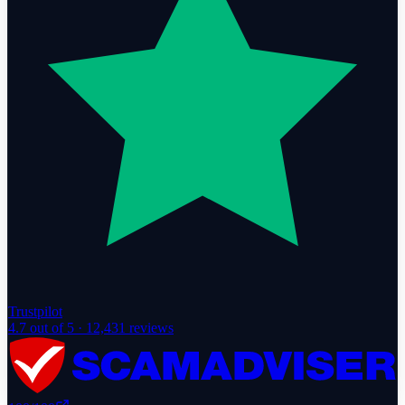
Trustpilot
4.7
out of 5 ·
12,431
reviews