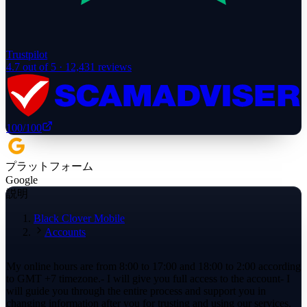
Trustpilot
4.7
out of 5 ·
12,431
reviews
100
/100
プラットフォーム
Google
説明
Black Clover Mobile
Accounts
My online hours are from 8:00 to 17:00 and 18:00 to 2:00 according
to GMT +7 timezone.- I will give you full access to the account- I
will guide you through the entire process and support you in
changing information after you for trusting and using our services.