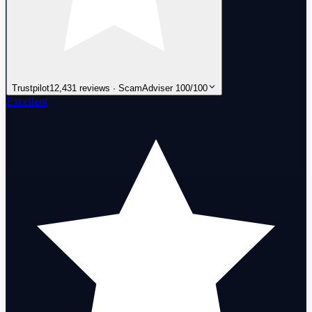
Trustpilot
12,431 reviews · ScamAdviser 100/100
Excellent