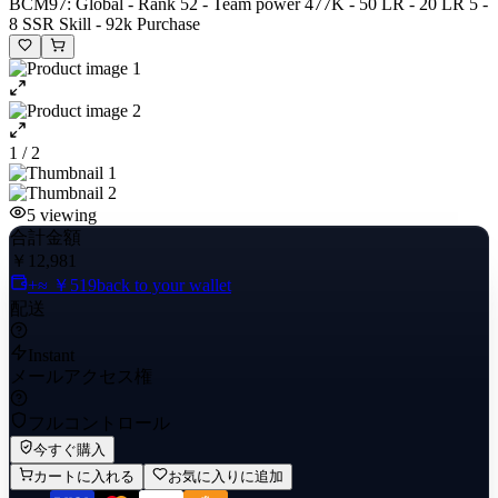
BCM97: Global - Rank 52 - Team power 477K - 50 LR - 20 LR 5 -
8 SSR Skill - 92k Purchase
1 / 2
5
viewing
合計金額
￥12,981
+≈ ￥519
back to your wallet
配送
Instant
メールアクセス権
フルコントロール
今すぐ購入
カートに入れる
お気に入りに追加