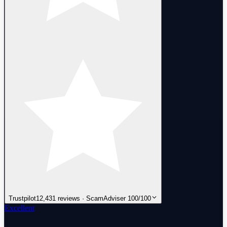
Trustpilot
12,431 reviews · ScamAdviser 100/100
Excellent