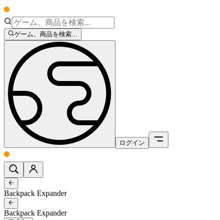
ゲーム、商品を検索...
ログイン
Backpack Expander
Backpack Expander