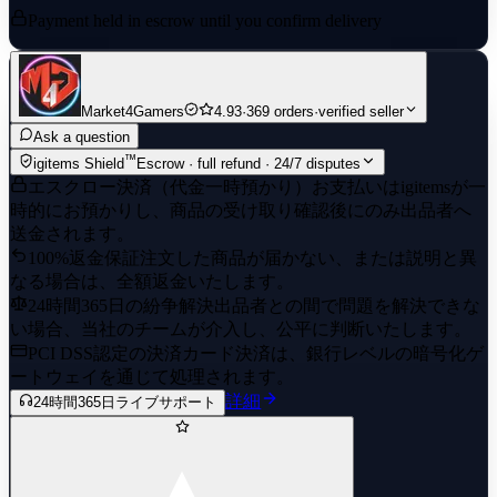
Payment held in escrow until you confirm delivery
Market4Gamers
4.93
·
369 orders
·
verified seller
Ask a question
™
igitems Shield
Escrow · full refund · 24/7 disputes
エスクロー決済（代金一時預かり）
お支払いはigitemsが一
時的にお預かりし、商品の受け取り確認後にのみ出品者へ
送金されます。
100%返金保証
注文した商品が届かない、または説明と異
なる場合は、全額返金いたします。
24時間365日の紛争解決
出品者との間で問題を解決できな
い場合、当社のチームが介入し、公平に判断いたします。
PCI DSS認定の決済
カード決済は、銀行レベルの暗号化ゲ
ートウェイを通じて処理されます。
詳細
24時間365日ライブサポート