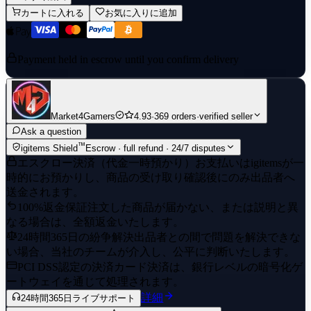
カートに入れる
お気に入りに追加
Payment held in escrow until you confirm delivery
Market4Gamers
4.93
·
369 orders
·
verified seller
Ask a question
™
igitems Shield
Escrow · full refund · 24/7 disputes
エスクロー決済（代金一時預かり）
お支払いはigitemsが一
時的にお預かりし、商品の受け取り確認後にのみ出品者へ
送金されます。
100%返金保証
注文した商品が届かない、または説明と異
なる場合は、全額返金いたします。
24時間365日の紛争解決
出品者との間で問題を解決できな
い場合、当社のチームが介入し、公平に判断いたします。
PCI DSS認定の決済
カード決済は、銀行レベルの暗号化ゲ
ートウェイを通じて処理されます。
詳細
24時間365日ライブサポート