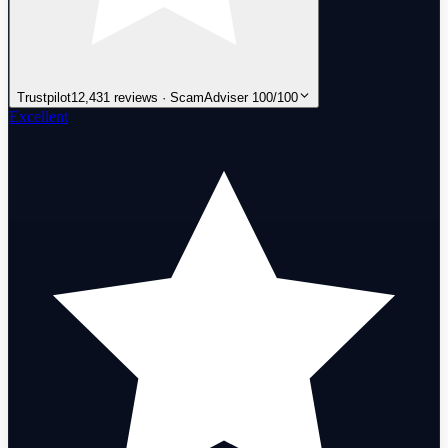
Trustpilot
12,431 reviews · ScamAdviser 100/100
Excellent