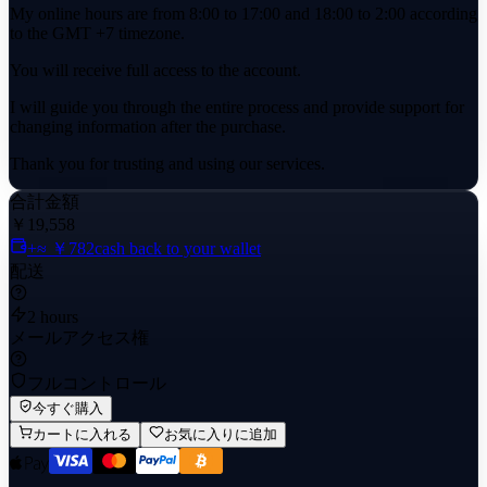
My online hours are from 8:00 to 17:00 and 18:00 to 2:00 according
to the GMT +7 timezone.
You will receive full access to the account.
I will guide you through the entire process and provide support for
changing information after the purchase.
Thank you for trusting and using our services.
Enjoy reliable access and dedicated assistance tailored to your
合計金額
needs.
￥19,558
+≈ ￥782
cash back to your wallet
配送
2 hours
メールアクセス権
フルコントロール
今すぐ購入
カートに入れる
お気に入りに追加