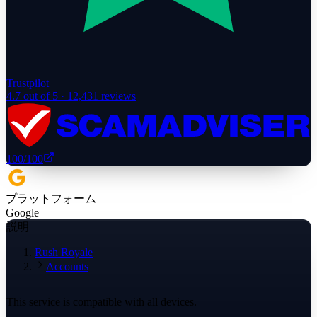
Trustpilot
4.7
out of 5 ·
12,431
reviews
100
/100
プラットフォーム
Google
説明
Rush Royale
Accounts
This service is compatible with all devices.