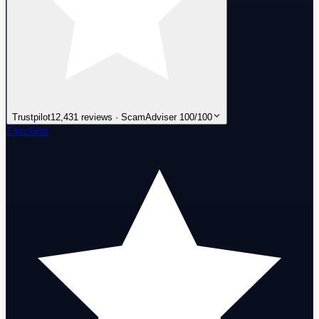
Trustpilot
12,431 reviews · ScamAdviser 100/100
Excellent