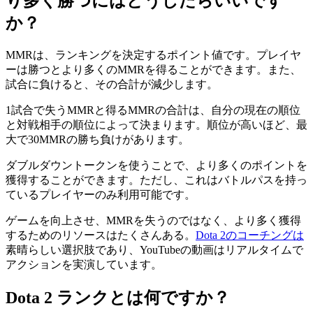
り多く勝つにはどうしたらいいです
か？
MMRは、ランキングを決定するポイント値です。プレイヤ
ーは勝つとより多くのMMRを得ることができます。また、
試合に負けると、その合計が減少します。
1試合で失うMMRと得るMMRの合計は、自分の現在の順位
と対戦相手の順位によって決まります。順位が高いほど、最
大で30MMRの勝ち負けがあります。
ダブルダウントークンを使うことで、より多くのポイントを
獲得することができます。ただし、これはバトルパスを持っ
ているプレイヤーのみ利用可能です。
ゲームを向上させ、MMRを失うのではなく、より多く獲得
するためのリソースはたくさんある。
Dota 2のコーチングは
素晴らしい選択肢であり、YouTubeの動画はリアルタイムで
アクションを実演しています。
Dota 2 ランクとは何ですか？