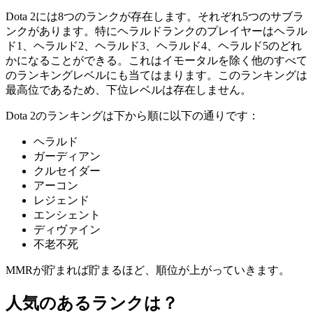
Dota 2には8つのランクが存在します。それぞれ5つのサブラ
ンクがあります。特にヘラルドランクのプレイヤーはヘラル
ド1、ヘラルド2、ヘラルド3、ヘラルド4、ヘラルド5のどれ
かになることができる。これはイモータルを除く他のすべて
のランキングレベルにも当てはまります。このランキングは
最高位であるため、下位レベルは存在しません。
Dota 2のランキングは下から順に以下の通りです：
ヘラルド
ガーディアン
クルセイダー
アーコン
レジェンド
エンシェント
ディヴァイン
不老不死
MMRが貯まれば貯まるほど、順位が上がっていきます。
人気のあるランクは？