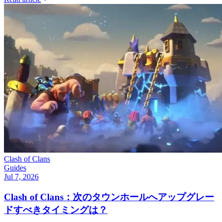
Clash of Clans
Guides
Jul 7, 2026
Clash of Clans：次のタウンホールへアップグレー
ドすべきタイミングは？