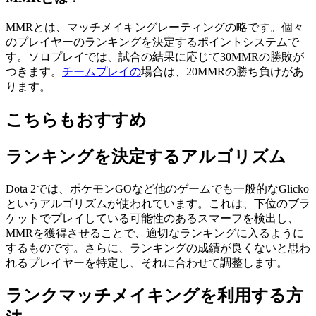
MMRとは、マッチメイキングレーティングの略です。個々
のプレイヤーのランキングを決定するポイントシステムで
す。ソロプレイでは、試合の結果に応じて30MMRの勝敗が
つきます。
チームプレイの
場合は、20MMRの勝ち負けがあ
ります。
こちらもおすすめ
ランキングを決定するアルゴリズム
Dota 2では、ポケモンGOなど他のゲームでも一般的なGlicko
というアルゴリズムが使われています。これは、下位のブラ
ケットでプレイしている可能性のあるスマーフを検出し、
MMRを獲得させることで、適切なランキングに入るように
するものです。さらに、ランキングの成績が良くないと思わ
れるプレイヤーを特定し、それに合わせて調整します。
ランクマッチメイキングを利用する方