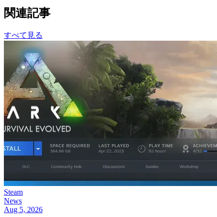
関連記事
すべて見る
Steam
News
Aug 5, 2026