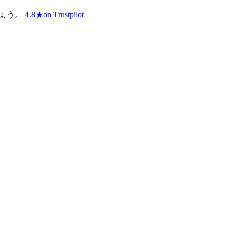
しょう。
4.8
★
on Trustpilot