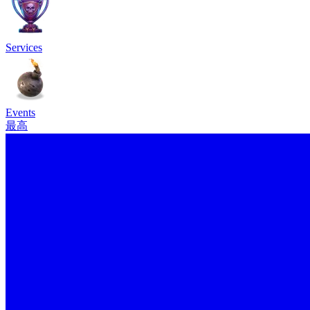
Services
Events
最高