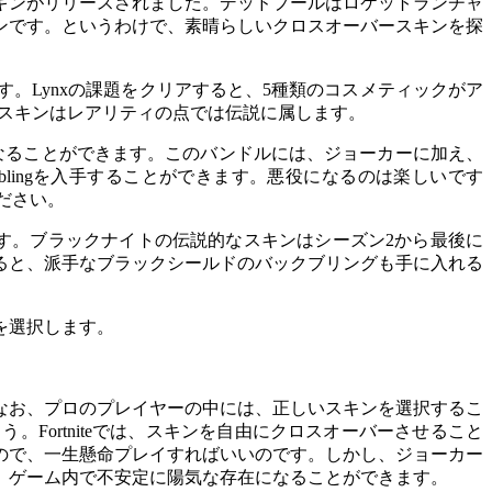
キンがリリースされました。デッドプールはロケットランチャ
ンです。というわけで、素晴らしいクロスオーバースキンを探
ます。Lynxの課題をクリアすると、5種類のコスメティックがア
種類です。このスキンはレアリティの点では伝説に属します。
定に陽気になることができます。このバンドルには、ジョーカーに加え、
 blingを入手することができます。悪役になるのは楽しいです
ださい。
きます。ブラックナイトの伝説的なスキンはシーズン2から最後に
ると、派手なブラックシールドのバックブリングも手に入れる
を選択します。
なお、プロのプレイヤーの中には、正しいスキンを選択するこ
Fortniteでは、スキンを自由にクロスオーバーさせること
ので、一生懸命プレイすればいいのです。しかし、ジョーカー
、ゲーム内で不安定に陽気な存在になることができます。