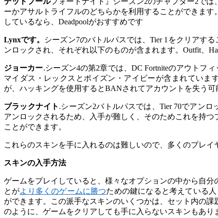
デッドプール
フォートナイト』シーズン2のチャプター2で
ーかアサルトライフルのどちらかを利用することができます
しているなら、Deadpoolがおすすめです
Lynxです。
シーズン7のバトルパスでは、Tier 1をクリア
ンロックされ、それぞれ以下のものが含まれます。Outfit、Harves
ジョーカー
.シーズン4の第2章では、DC Fortniteのア
マイダス・レックスとポイズン・アイビーが含まれています。さら
が、ハッキングを使用するとBANされてアカウントを失う
ブラックナイト
.シーズン2バトルパスでは、Tier 70
アンロックされるため、入手が難しく、そのためこれを持つ
ことができます。
これらのスキンを手に入れるのは難しいので、多くのプレイ
スキンの入手方法
ゲームをプレイしていると、様々なオプションの中から自分
とが
より多くのゲームに勝つ
ための鍵になると考えている人も
ができます。この派手なスキンのいくつかは、セット内の課
のように、ゲームをクリアしても手に入らないスキンもあり