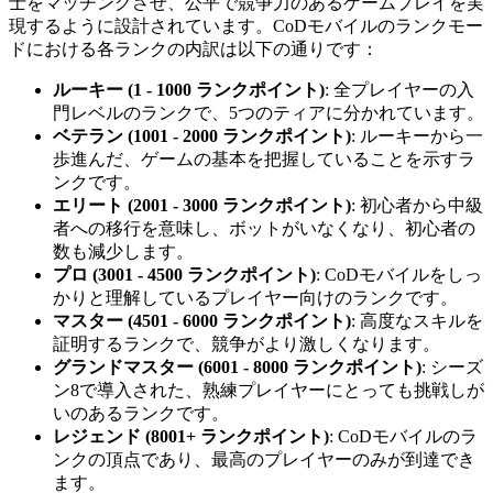
士をマッチングさせ、公平で競争力のあるゲームプレイを実
現するように設計されています。CoDモバイルのランクモー
ドにおける各ランクの内訳は以下の通りです：
ルーキー (1 - 1000 ランクポイント)
: 全プレイヤーの入
門レベルのランクで、5つのティアに分かれています。
ベテラン (1001 - 2000 ランクポイント)
: ルーキーから一
歩進んだ、ゲームの基本を把握していることを示すラ
ンクです。
エリート (2001 - 3000 ランクポイント)
: 初心者から中級
者への移行を意味し、ボットがいなくなり、初心者の
数も減少します。
プロ (3001 - 4500 ランクポイント)
: CoDモバイルをしっ
かりと理解しているプレイヤー向けのランクです。
マスター (4501 - 6000 ランクポイント)
: 高度なスキルを
証明するランクで、競争がより激しくなります。
グランドマスター (6001 - 8000 ランクポイント)
: シーズ
ン8で導入された、熟練プレイヤーにとっても挑戦しが
いのあるランクです。
レジェンド (8001+ ランクポイント)
: CoDモバイルのラ
ンクの頂点であり、最高のプレイヤーのみが到達でき
ます。