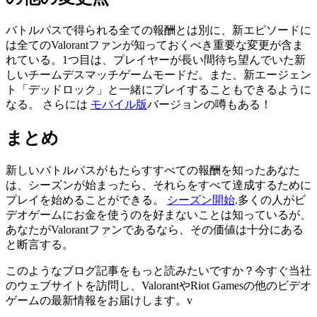
バトルパスで得られる全ての報酬とは別に、新エピソードに
は全てのValorantファンが知っておくべき重要な変更が含ま
れている。1つ目は、プレイヤーが長い間待ち望んでいた新
しいチームデスマッチゲームモードだ。また、新エージェン
ト「デッドロック」と一緒にプレイすることもできるように
なる。 さらには
モバイル版
バージョンの噂もある！
まとめ
新しいバトルパスがもたらすすべての報酬を知ったあなた
は、シーズンが始まったら、それらをすべて達成するために
プレイを始めることができる。
シーズン開始
.多くの人がビ
デオゲームにお金を使うのを好まないことは知っているが、
あなたがValorantファンであるなら、その価値は十分にある
と断言する。
このようなブログ記事をもっと読みたいですか？今すぐ当社
のウェブサイトを訪問し、ValorantやRiot Gamesの他のビデオ
ゲームの最新情報をお届けします。
v