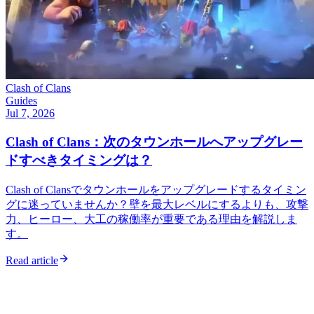
Clash of Clans
Guides
Jul 7, 2026
Clash of Clans：次のタウンホールへアップグレー
ドすべきタイミングは？
Clash of Clansでタウンホールをアップグレードするタイミン
グに迷っていませんか？壁を最大レベルにするよりも、攻撃
力、ヒーロー、大工の稼働率が重要である理由を解説しま
す。
Read article