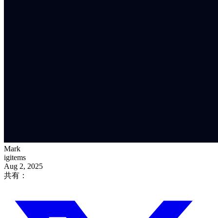
Mark
igitems
Aug 2, 2025
共有：