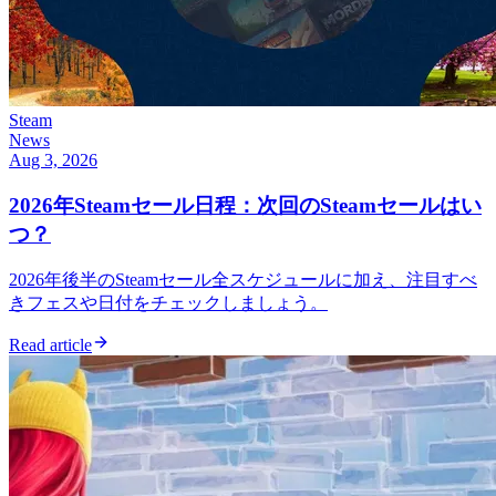
Steam
News
Aug 3, 2026
2026年Steamセール日程：次回のSteamセールはい
つ？
2026年後半のSteamセール全スケジュールに加え、注目すべ
きフェスや日付をチェックしましょう。
Read article