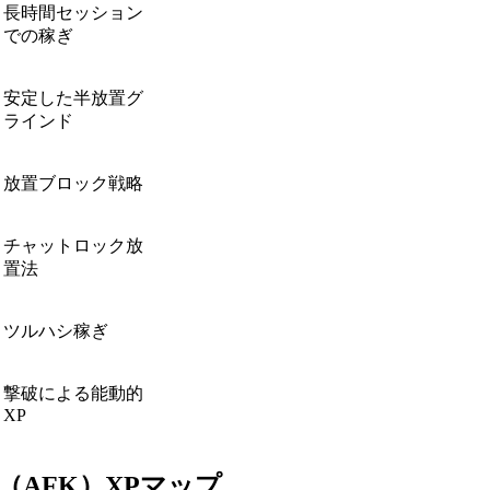
長時間セッション
での稼ぎ
安定した半放置グ
ラインド
放置ブロック戦略
チャットロック放
置法
ツルハシ稼ぎ
撃破による能動的
XP
（AFK）XPマップ