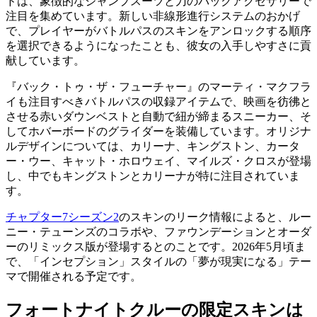
ドは、象徴的なジャンプスーツと刀のバックアクセサリーで
注目を集めています。新しい非線形進行システムのおかげ
で、プレイヤーがバトルパスのスキンをアンロックする順序
を選択できるようになったことも、彼女の入手しやすさに貢
献しています。
『バック・トゥ・ザ・フューチャー』のマーティ・マクフラ
イも注目すべきバトルパスの収録アイテムで、映画を彷彿と
させる赤いダウンベストと自動で紐が締まるスニーカー、そ
してホバーボードのグライダーを装備しています。オリジナ
ルデザインについては、カリーナ、キングストン、カータ
ー・ウー、キャット・ホロウェイ、マイルズ・クロスが登場
し、中でもキングストンとカリーナが特に注目されていま
す。
チャプター7シーズン2
のスキンのリーク情報によると、ルー
ニー・テューンズのコラボや、ファウンデーションとオーダ
ーのリミックス版が登場するとのことです。2026年5月頃ま
で、「インセプション」スタイルの「夢が現実になる」テー
マで開催される予定です。
フォートナイトクルーの限定スキンは