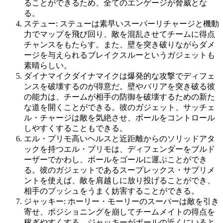
ることができるため、全てのエンゲージが脅威とな
る。
ステュー: ステューは素早いスーパーリチャージと機動
力でマップを飛び回り、敵を混乱させてチームに得点
チャンスをもたらす。また、壁を突き破りながらダメ
ージを与えられるブレイクスルーというガジェットも
素晴らしい。
ダイナマイクダイナマイクは爆発的な攻撃でディフェ
ンスを破壊するのが得意だ。壁やバリアを突き破る彼
の能力は、チームが相手の防御を破壊するための新た
な道を開くことができる。彼のガジェット、サッチェ
ル・チャージは敵を気絶させ、ボールをコントロール
しやすくすることもできる。
エル・プリモ高いヘルスと近距離からのソリッドアタ
ックを持つエル・プリモは、ディフェンダーをブルド
ーザーでかわし、ボールをゴールに運ぶことができ
る。彼のガジェットであるスープレックス・サプリメ
ントを使えば、敵を肩越しに放り投げることができ、
相手のプッシュをうまく妨害することができる。
ジャッキー: ホーリー・モーリーのスーパーは敵を引き
寄せ、ポジショニングを崩してチームメイトの得点を
稼ぎやすくする。ジャッキーがボールの近くにいると