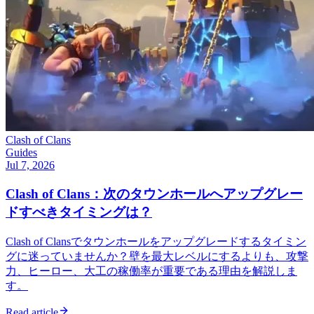
Clash of Clans
Guides
Jul 7, 2026
Clash of Clans：次のタウンホールへアップグレー
ドすべきタイミングは？
Clash of Clansでタウンホールをアップグレードするタイミン
グに迷っていませんか？壁を最大レベルにするよりも、攻撃
力、ヒーロー、大工の稼働率が重要である理由を解説しま
す。
Read article