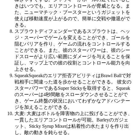
きはいつでも、エリアコントロールが脅威となる。ま
た、ニューマチック・ブースターというガジェットを
使えば移動速度が上がるので、簡単に交戦や撤退がで
きる。
スプラウトディフェンダーであるスプラウトは、ヘッ
ジ・スーパーでゲームを変えることができ、ゴールを
阻むバリアを作り、ゲームの流れをコントロールする
ことができる。また、彼のスターパワーは、彼のシー
ドスローがより広い範囲にダメージを与えることを保
証し、マップ上での彼の役割とコントロール能力を向
上させる。
SqueakSqueakのエリア拒否アビリティはBrawl Ballで対
戦相手に間違った道を歩かせることができる。 彼女の
スターパワーであるSuper Stickyを取得すると、Squeak
のスーパーは4秒間敵をスローダウンさせることがで
き、ゲーム終盤の状況においてわずかなアドバンテー
ジを加えることができる。
大麦: 大麦はボトルを障害物の上に投げることができ、
一貫したエリアコントロールが可能。Barleyのガジェ
ット、Sticky Syrup Mixerは粘着性の水たまりを作り出
し、敵の動きを鈍らせる。