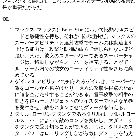
ンキングする際には、これらのスキルとチーム戦略の相乗効
果が重要だからだ。
OL
マックス: マックスはBrawl Starsにおいて比類なきスピ
ードと敏捷性を持ち、それが1位の理由だ。マックスの
スーパーアビリティと連射攻撃でチームの移動速度を
上げる能力は、攻撃と防御の両方で信じられないほど
強い。また、彼女のスターパワーであるスーパーチャ
ージは、移動しながらスーパーを補充することがで
き、ゲーム内での彼女のユーティリティ性をさらに高
めている。
ゲイルCCアビリティで知られるゲイルは、スーパーで
敵をゴールから遠ざけたり、味方の攻撃や得点のため
に道を空けたりすることができる。雪玉攻撃で相手の
動きを鈍らせ、ガジェットのツイスターで小さな竜巻
を発生させ、敵をスタンさせてダメージを与える。
ダリル: ローリングタンクであるダリルは、バレルロー
ルスーパーによって敵のコンプを突破し、大ダメージ
をタンクで受け切ることができる。また、ダリルのス
ターパワーはローリングしながら敵にダメージを与え