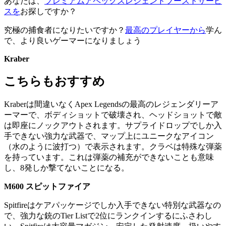
あなたは、
プレミアムアペックスレジェンドブーストサービ
スを
お探しですか？
究極の捕食者になりたいですか？
最高のプレイヤーから
学ん
で、より良いゲーマーになりましょう
Kraber
こちらもおすすめ
Kraberは間違いなくApex Legendsの最高のレジェンダリーア
ーマーで、ボディショットで破壊され、ヘッドショットで敵
は即座にノックアウトされます。サプライドロップでしか入
手できない強力な武器で、マップ上にユニークなアイコン
（水のように波打つ）で表示されます。クラベは特殊な弾薬
を持っています。これは弾薬の補充ができないことも意味
し、8発しか撃てないことになる。
M600 スピットファイア
Spitfireはケアパッケージでしか入手できない特別な武器なの
で、強力な銃のTier Listで2位にランクインするにふさわし