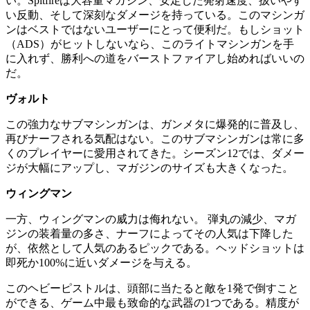
い。Spitfireは大容量マガジン、安定した発射速度、扱いやす
い反動、そして深刻なダメージを持っている。このマシンガ
ンはベストではないユーザーにとって便利だ。もしショット
（ADS）がヒットしないなら、このライトマシンガンを手
に入れず、勝利への道をバーストファイアし始めればいいの
だ。
ヴォルト
この強力なサブマシンガンは、ガンメタに爆発的に普及し、
再びナーフされる気配はない。このサブマシンガンは常に多
くのプレイヤーに愛用されてきた。シーズン12では、ダメー
ジが大幅にアップし、マガジンのサイズも大きくなった。
ウィングマン
一方、ウィングマンの威力は侮れない。 弾丸の減少、マガ
ジンの装着量の多さ、ナーフによってその人気は下降した
が、依然として人気のあるピックである。ヘッドショットは
即死か100%に近いダメージを与える。
このヘビーピストルは、頭部に当たると敵を1発で倒すこと
ができる、ゲーム中最も致命的な武器の1つである。精度が