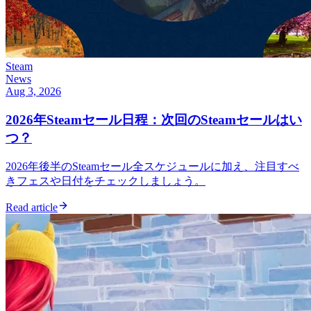
Steam
News
Aug 3, 2026
2026年Steamセール日程：次回のSteamセールはい
つ？
2026年後半のSteamセール全スケジュールに加え、注目すべ
きフェスや日付をチェックしましょう。
Read article