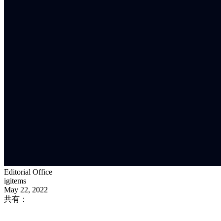
Editorial Office
igitems
May 22, 2022
共有：