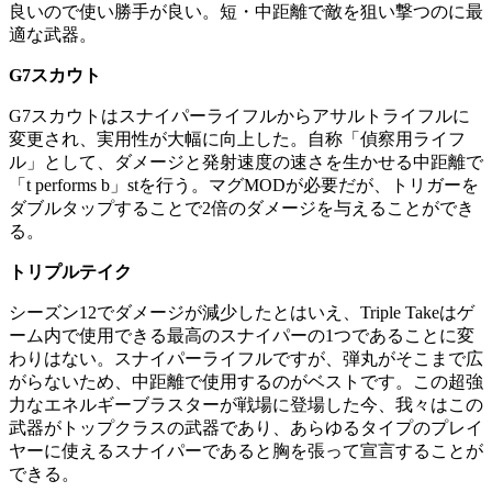
良いので使い勝手が良い。短・中距離で敵を狙い撃つのに最
適な武器。
G7スカウト
G7スカウトはスナイパーライフルからアサルトライフルに
変更され、実用性が大幅に向上した。自称「偵察用ライフ
ル」として、ダメージと発射速度の速さを生かせる中距離で
「t performs b」stを行う。マグMODが必要だが、トリガーを
ダブルタップすることで2倍のダメージを与えることができ
る。
トリプルテイク
シーズン12でダメージが減少したとはいえ、Triple Takeはゲ
ーム内で使用できる最高のスナイパーの1つであることに変
わりはない。スナイパーライフルですが、弾丸がそこまで広
がらないため、中距離で使用するのがベストです。この超強
力なエネルギーブラスターが戦場に登場した今、我々はこの
武器がトップクラスの武器であり、あらゆるタイプのプレイ
ヤーに使えるスナイパーであると胸を張って宣言することが
できる。