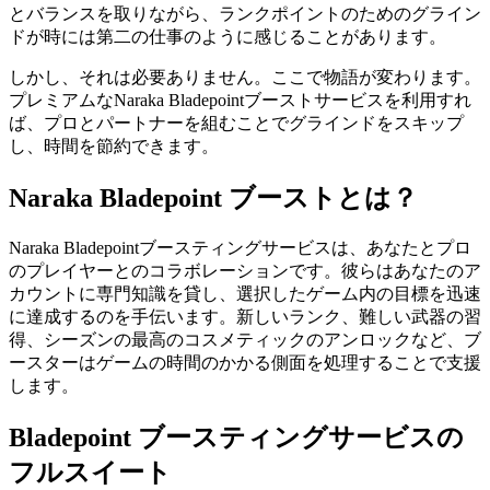
とバランスを取りながら、ランクポイントのためのグライン
ドが時には第二の仕事のように感じることがあります。
しかし、それは必要ありません。ここで物語が変わります。
プレミアムなNaraka Bladepointブーストサービスを利用すれ
ば、プロとパートナーを組むことでグラインドをスキップ
し、時間を節約できます。
Naraka Bladepoint ブーストとは？
Naraka Bladepointブースティングサービスは、あなたとプロ
のプレイヤーとのコラボレーションです。彼らはあなたのア
カウントに専門知識を貸し、選択したゲーム内の目標を迅速
に達成するのを手伝います。新しいランク、難しい武器の習
得、シーズンの最高のコスメティックのアンロックなど、ブ
ースターはゲームの時間のかかる側面を処理することで支援
します。
Bladepoint ブースティングサービスの
フルスイート