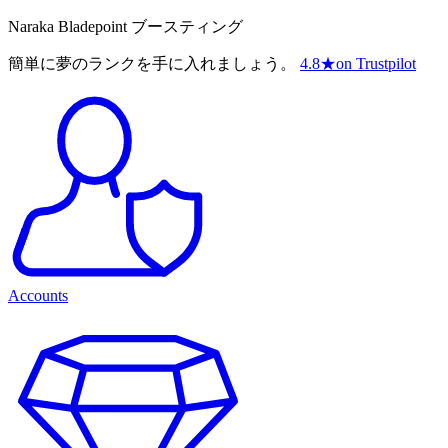
Naraka Bladepoint ブースティング
簡単に夢のランクを手に入れましょう。
4.8
★
on Trustpilot
Accounts