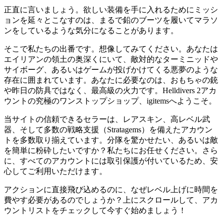
正直に言いましょう。欲しい装備を手に入れるためにミッシ
ョンを延々とこなすのは、まるで鉛のブーツを履いてマラソ
ンをしているような気分になることがあります。
そこで私たちの出番です。想像してみてください。あなたは
エイリアンの領土の奥深くにいて、敵対的なターミニッドや
サイボーグ、あるいはゲームが投げかけてくる悪夢のような
存在に囲まれています。あなたに必要なのは、おもちゃの銃
や昨日の防具ではなく、最高級の火力です。Helldivers 2アカ
ウントの究極のワンストップショップ、igitemsへようこそ。
当サイトの信頼できるセラーは、レアスキン、高レベル武
器、そして多数の戦略支援（Stratagems）を備えたアカウン
トを多数取り揃えています。分隊を驚かせたい、あるいは敵
を簡単に粉砕したいですか？私たちにお任せください。さら
に、すべてのアカウントには取引保護が付いているため、安
心してご利用いただけます。
アクションに直接飛び込めるのに、なぜレベル上げに時間を
費やす必要があるのでしょうか？上にスクロールして、アカ
ウントリストをチェックして今すぐ始めましょう！