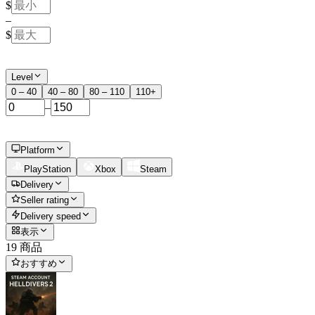
$
–
$
Level
0 – 40
40 – 80
80 – 110
110+
–
Platform
PlayStation
Xbox
Steam
Delivery
Seller rating
Delivery speed
表示
19 商品
おすすめ