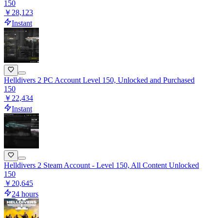
150
￥28,123
Instant
Helldivers 2 PC Account Level 150, Unlocked and Purchased
150
￥22,434
Instant
Helldivers 2 Steam Account - Level 150, All Content Unlocked
150
￥20,645
24 hours