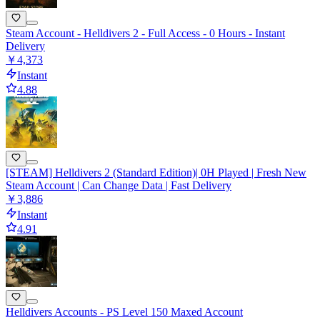
Steam Account - Helldivers 2 - Full Access - 0 Hours - Instant
Delivery
￥4,373
Instant
4.88
[STEAM] Helldivers 2 (Standard Edition)| 0H Played | Fresh New
Steam Account | Can Change Data | Fast Delivery
￥3,886
Instant
4.91
Helldivers Accounts - PS Level 150 Maxed Account