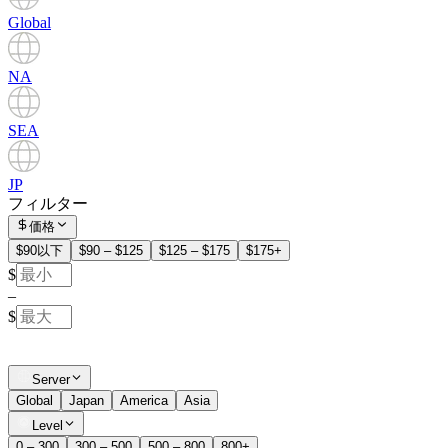
Global
NA
SEA
JP
フィルター
価格
$90以下
$90 – $125
$125 – $175
$175+
$
–
$
Server
Global
Japan
America
Asia
Level
0 – 300
300 – 500
500 – 800
800+