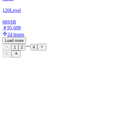
120
Level
60
SSR
￥95,698
24 hours
Load more
1
2
4