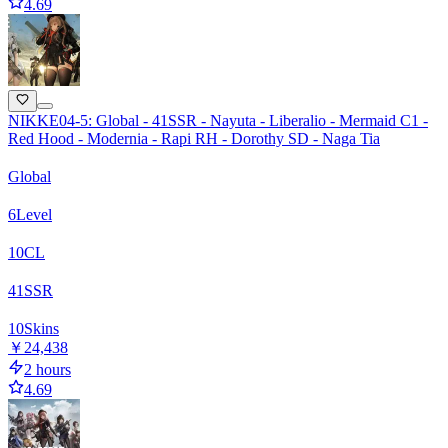
4.69
NIKKE04-5: Global - 41SSR - Nayuta - Liberalio - Mermaid C1 -
Red Hood - Modernia - Rapi RH - Dorothy SD - Naga Tia
Global
6
Level
10
CL
41
SSR
10
Skins
￥24,438
2 hours
4.69