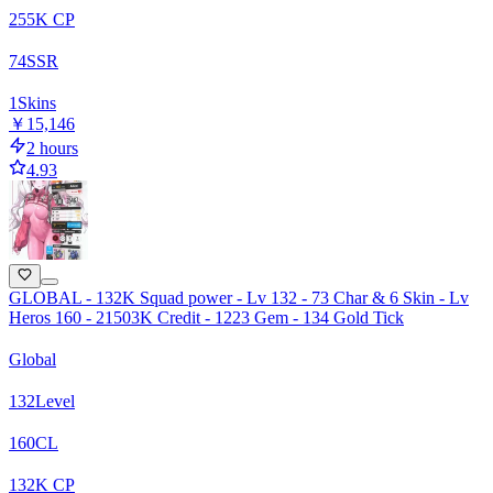
255
K CP
74
SSR
1
Skins
￥15,146
2 hours
4.93
GLOBAL - 132K Squad power - Lv 132 - 73 Char & 6 Skin - Lv
Heros 160 - 21503K Credit - 1223 Gem - 134 Gold Tick
Global
132
Level
160
CL
132
K CP