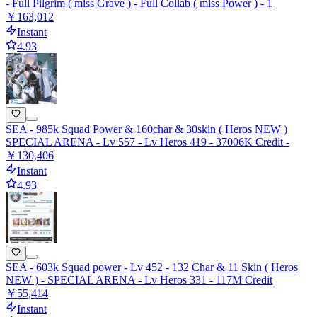
- Full Pilgrim ( miss Grave ) - Full Collab ( miss Power ) - 1
￥163,012
Instant
4.93
SEA - 985k Squad Power & 160char & 30skin ( Heros NEW )
SPECIAL ARENA - Lv 557 - Lv Heros 419 - 37006K Credit -
￥130,406
Instant
4.93
SEA - 603k Squad power - Lv 452 - 132 Char & 11 Skin ( Heros
NEW ) - SPECIAL ARENA - Lv Heros 331 - 117M Credit
￥55,414
Instant