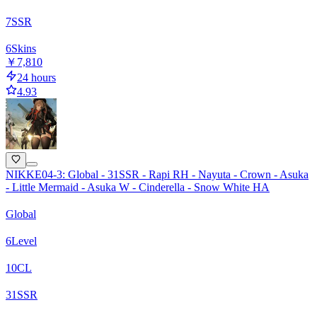
7
SSR
6
Skins
￥7,810
24 hours
4.93
NIKKE04-3: Global - 31SSR - Rapi RH - Nayuta - Crown - Asuka
- Little Mermaid - Asuka W - Cinderella - Snow White HA
Global
6
Level
10
CL
31
SSR