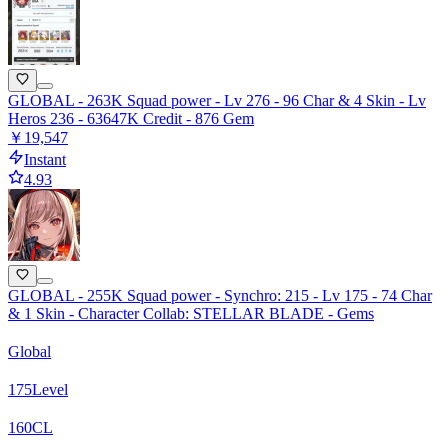
GLOBAL - 263K Squad power - Lv 276 - 96 Char & 4 Skin - Lv
Heros 236 - 63647K Credit - 876 Gem
￥19,547
Instant
4.93
GLOBAL - 255K Squad power - Synchro: 215 - Lv 175 - 74 Char
& 1 Skin - Character Collab: STELLAR BLADE - Gems
Global
175
Level
160
CL