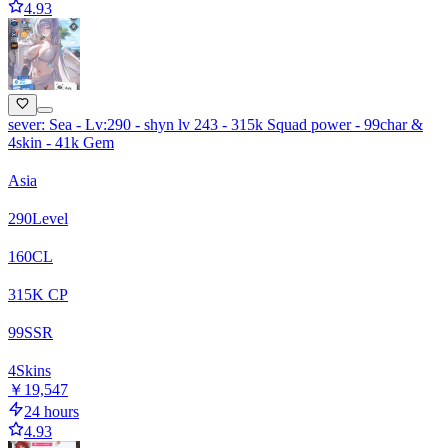
4.93
sever: Sea - Lv:290 - shyn lv 243 - 315k Squad power - 99char &
4skin - 41k Gem
Asia
290
Level
160
CL
315
K CP
99
SSR
4
Skins
￥19,547
24 hours
4.93