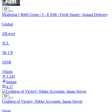
Modernia [ 8000 Gems | 3 - 8 SSR | Fresh Starter | Instant Delivery
Global
20
Level
5
CL
5
K CP
5
SSR
5
Skins
￥3,245
Instant
4.57
Goddess of Victory: Nikke Accounts: Japan Server
Japan