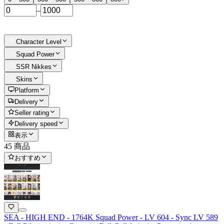
–
Character Level
Squad Power
SSR Nikkes
Skins
Platform
Delivery
Seller rating
Delivery speed
表示
45 商品
おすすめ
SEA - HIGH END - 1764K Squad Power - LV 604 - Sync LV 589