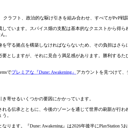
？
バイバル、クラフト、政治的な駆け引きを組み合わせ、すべてがPv
成しています。スパイス畑の支配は基本的なクエストから得ら
せん。
身を守る拠点を構築しなければならないため、その負担はさら
必要としますが、それに見合う満足感があります。勝利するた
emsで
プレミアな『Dune: Awakening』
アカウントを見つけて、
引き寄せるいくつかの要因にかかっています。
される伝承とともに、今後のゾーンを通じて世界の刷新が行わ
ょう。
ne: Awakening』は2026年後半にPlayStation 5お