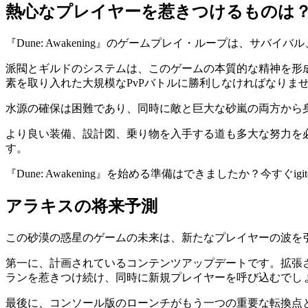
熱心なプレイヤーを惹きつけるものは
『Dune: Awakening』のゲームプレイ・ループは、サ
派閥とギルドのシステムは、このゲームの本質的な精神を形
素を取り入れた大規模なPvPバトルに勝利しなければなりま
水源の確保は困難であり、同時に敵と巨大な砂嵐の両方から
より良い装備、設計図、乗り物を入手する道も多大な努力を
す。
『Dune: Awakening』を始める準備はできましたか？今すぐigit
アラキスの将来予測
この砂漠の惑星のゲームの未来は、新たなプレイヤーの波を
第一に、計画されているコンテンツアップデートです。拡張
ランを惹きつけ続け、同時に新規プレイヤーを呼び込むでし
最後に、コンソール版のローンチがもう一つの重要な転換点となります。『Du