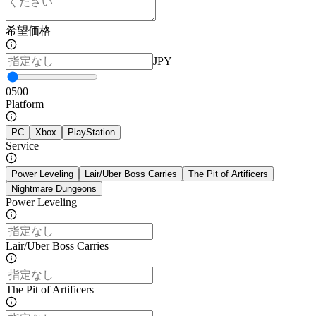
希望価格
JPY
0
500
Platform
PC
Xbox
PlayStation
Service
Power Leveling
Lair/Uber Boss Carries
The Pit of Artificers
Nightmare Dungeons
Power Leveling
Lair/Uber Boss Carries
The Pit of Artificers