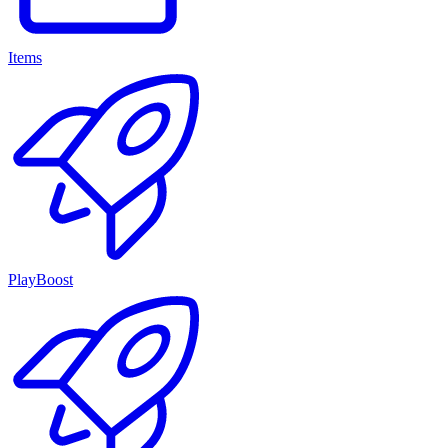
Items
PlayBoost