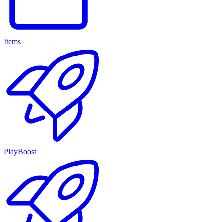
Items
PlayBoost