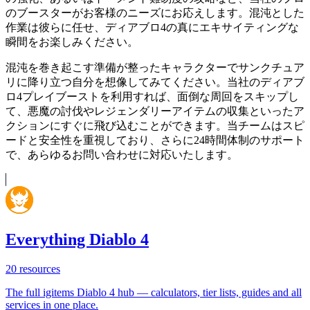
のブースターがお客様のニーズにお応えします。混沌とした
作業は彼らに任せ、ディアブロ4の真にエキサイティングな
瞬間をお楽しみください。
混沌を巻き起こす準備が整ったキャラクターでサンクチュア
リに降り立つ自分を想像してみてください。当社のディアブ
ロ4プレイブーストを利用すれば、面倒な周回をスキップし
て、悪魔の討伐やレジェンダリーアイテムの収集といったア
クションにすぐに飛び込むことができます。当チームはスピ
ードと安全性を重視しており、さらに24時間体制のサポート
で、あらゆるお問い合わせに対応いたします。
Everything Diablo 4
20
resources
The full igitems Diablo 4 hub — calculators, tier lists, guides and all
services in one place.