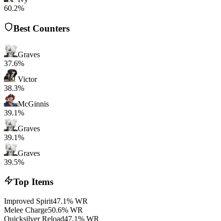
60.2%
Best Counters
Graves
37.6%
Victor
38.3%
McGinnis
39.1%
Graves
39.1%
Graves
39.5%
Top Items
Improved Spirit
47.1% WR
Melee Charge
50.6% WR
Quicksilver Reload
47.1% WR