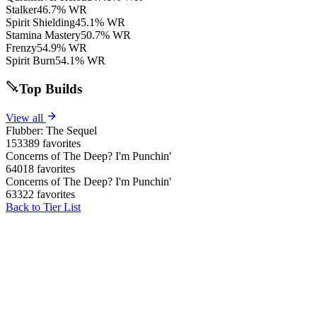
Stalker
46.7% WR
Spirit Shielding
45.1% WR
Stamina Mastery
50.7% WR
Frenzy
54.9% WR
Spirit Burn
54.1% WR
Top Builds
View all
Flubber: The Sequel
153389 favorites
Concerns of The Deep? I'm Punchin'
64018 favorites
Concerns of The Deep? I'm Punchin'
63322 favorites
Back to Tier List