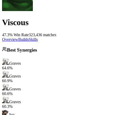
Viscous
47.3% Win Rate
323,436 matches
Overview
Builds
Skills
Best Synergies
Graves
64.6%
Graves
60.9%
Graves
60.6%
Graves
60.3%
Ivy