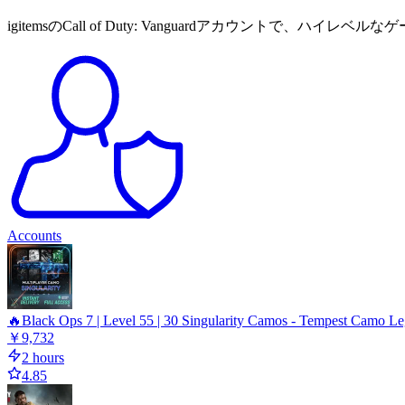
igitemsのCall of Duty: Vanguardアカウントで、ハ
Accounts
🔥Black Ops 7 | Level 55 | 30 Singularity Camos - Tempest Camo Legi
￥9,732
2 hours
4.85