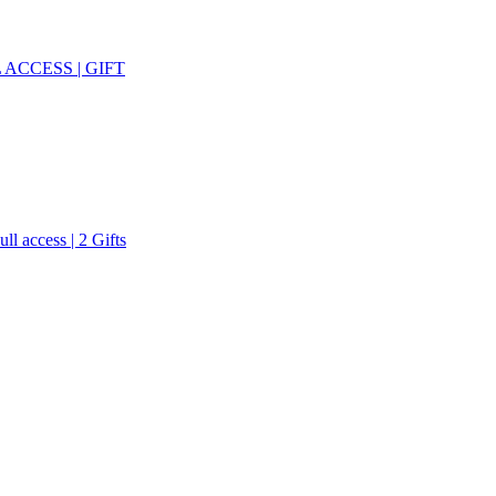
ACCESS | GIFT
 access | 2 Gifts