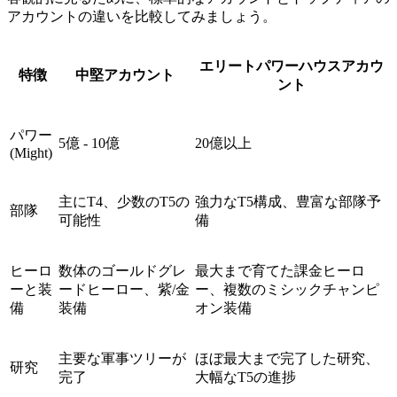
アカウントの違いを比較してみましょう。
エリートパワーハウスアカウ
特徴
中堅アカウント
ント
パワー
5億 - 10億
20億以上
(Might)
主にT4、少数のT5の
強力なT5構成、豊富な部隊予
部隊
可能性
備
ヒーロ
数体のゴールドグレ
最大まで育てた課金ヒーロ
ーと装
ードヒーロー、紫/金
ー、複数のミシックチャンピ
備
装備
オン装備
主要な軍事ツリーが
ほぼ最大まで完了した研究、
研究
完了
大幅なT5の進捗