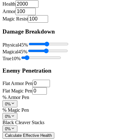
Health
Armor
Magic Resist
Damage Breakdown
Physical
45
%
Magical
45
%
True
10
%
Enemy Penetration
Flat Armor Pen
Flat Magic Pen
% Armor Pen
0%
% Magic Pen
0%
Black Cleaver Stacks
0%
Calculate Effective Health