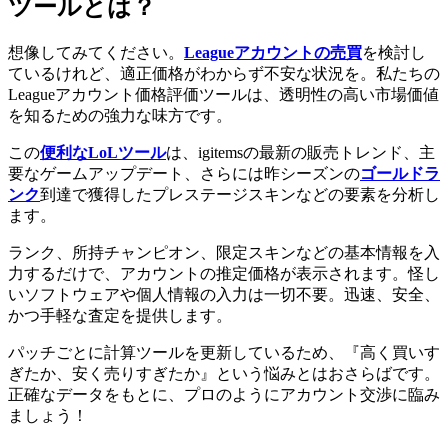
ツールとは？
想像してみてください。
Leagueアカウントの売買
を検討し
ているけれど、適正価格がわからず不安な状況を。私たちの
Leagueアカウント価格評価ツールは、透明性の高い市場価値
を知るための強力な味方です。
この
便利なLoLツール
は、igitemsの最新の販売トレンド、主
要なゲームアップデート、さらには昨シーズンの
ゴールドラ
ンク
到達で獲得したプレステージスキンなどの要素を分析し
ます。
ランク、所持チャンピオン、限定スキンなどの基本情報を入
力するだけで、アカウントの推定価格が表示されます。怪し
いソフトウェアや個人情報の入力は一切不要。迅速、安全、
かつ手軽な査定を提供します。
パッチごとに計算ツールを更新しているため、『高く買いす
ぎたか、安く売りすぎたか』という悩みとはおさらばです。
正確なデータをもとに、プロのようにアカウント交渉に臨み
ましょう！