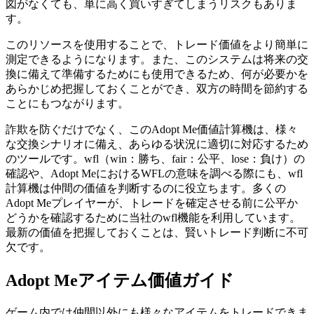
図がなくても、単に高く買いすぎてしまうリスクもありま
す。
このリソースを使用することで、トレード価値をより簡単に
測定できるようになります。また、このシステムは将来の交
換に備えて準備するためにも使用できるため、何が必要かを
あらかじめ把握しておくことができ、双方の時間を節約する
ことにもつながります。
詐欺を防ぐだけでなく、このAdopt Me価値計算機は、様々
な交換シナリオに備え、あらゆる状況に適切に対応するため
のツールです。wfl（win：勝ち、fair：公平、lose：負け）の
確認や、Adopt MeにおけるWFLの意味を調べる際にも、wfl
計算機は仲間の価値を判断するのに役立ちます。多くの
Adopt Meプレイヤーが、トレードを確定させる前に公平か
どうかを確認するために当社のwfl機能を利用しています。
最新の価値を把握しておくことは、賢いトレード判断に不可
欠です。
Adopt Meアイテム価値ガイド
ゲーム内では仲間以外にも様々なアイテムをトレードできま