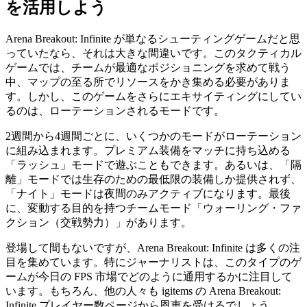
を活用しよう
Arena Breakout: Infinite が単なるシューティングゲームだと思
っていたなら、それは大きな間違いです。このタクティカル
ゲームでは、チームが最適なポジショニングを求めて戦う
中、マップの至る所でリソースをかき集める必要がありま
す。しかし、このゲームをさらにエキサイティングにしてい
るのは、ローテーションされるモードです。
2週間から4週間ごとに、いくつかのモードがローテーション
に組み込まれます。プレミアム装備をマッチに持ち込める
「ラッシュ」モードで遊ぶこともできます。あるいは、「隔
離」モードでは生存のための最低限の装備しか提供されず、
「ナイト」モードは夜間のみアクティブになります。最後
に、変動する目的を持つチームモード「ウォーリング・ファ
クション（交戦勢力）」があります。
登場して間もないですが、Arena Breakout: Infinite は多くの注
目を集めています。特にジャーナリストは、このタイプのゲ
ームが今日の FPS 市場でどのように通用するかに注目して
います。もちろん、他の人々も igitems の Arena Breakout:
Infinite プレイヤー数ページから恩恵を受けるでしょう。