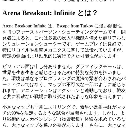
Arena Breakout: Infinite とは？
Arena Breakout: Infinite は、Escape from Tarkov に強い類似性
を持つファーストパーソン・シューティングゲームです。開
発者によると、これは多数の没入型機能を備えた超リアルな
シミュレーションシューターです。ゲームプレイは良好で、
特にリコイルや射撃メカニクスに関しては優れていますが、
特定の側面はより効果的に実行できた可能性があります。
ビジュアル面は申し分ありません。グラフィックチームは、
世界を生き生きと感じさせるために特別な努力を払いまし
た。環境は単なるプログラミングの魔法で繋ぎ合わされたパ
ーティクルではなく、マップの不可欠な一部のように感じら
れます。アニメーションはアクションと連動しており、戦友
と共に容赦ない戦場に取り残されたような印象を与えます。
小さなマップも非常にスリリングで、素早い反射神経がマッ
チの90%を決定するような試合が展開されます。しかし、よ
り戦術的なスカベンジング（物資収集）体験を求めているな
ら、大きなマップを選ぶ必要があります。さらに、大きなマ