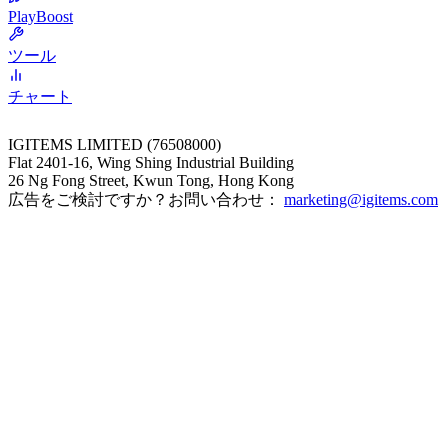
PlayBoost
ツール
チャート
IGITEMS LIMITED (76508000)
Flat 2401-16, Wing Shing Industrial Building
26 Ng Fong Street, Kwun Tong, Hong Kong
広告をご検討ですか？お問い合わせ：
marketing@igitems.com