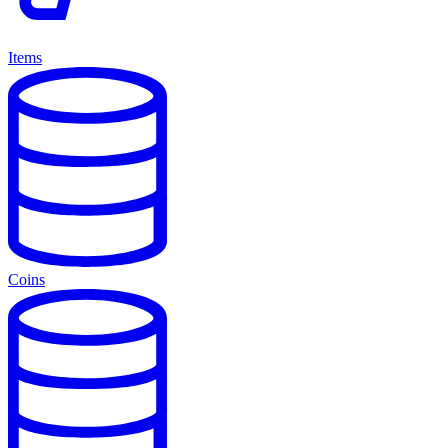
Items
Coins