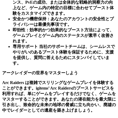
ンス、PvEの成功、または全体的な戦略的洞察力の向
上など、ゲーム内の特定の目標に合わせてブースト体
験をカスタマイズできます。
安全かつ機密保持：
あなたのアカウントの安全性とプ
ライバシーは最優先事項です。
即効性：
効率的かつ効果的なブースト方法によって、
ゲームプレイとゲーム内のステータスが素早く改善さ
れます。
専用サポート
当社のサポートチームは、シームレスで
やりがいのあるブースト体験を保証するために、支援
を提供し、質問に答えるためにスタンバイしていま
す。
アークレイダーの世界をマスターしよう
Arc Raiders は複雑でスリリングなゲームプレイを体験する
ことができます。igitems’ Arc Raidersのブーストサービスを
利用すれば、単にゲームをプレイするだけでなく、ゲームを
マスターすることができます。あなたの潜在能力を最大限に
引き出し、致命的な未来の地球の脅威に立ち向かい、廃墟の
中でレイダーとしての遺産を築き上げましょう。