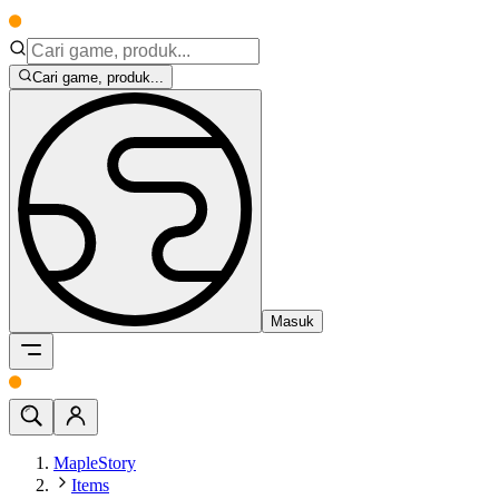
Cari game, produk...
Masuk
MapleStory
Items