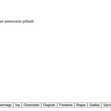
an penawaran pribadi.
permage
Iop
Osamodas
Ouginak
Pandawa
Rogue
Sadida
Sacri