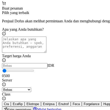
Buat pesanan
Pilih yang terbaik
Penjual Dofus akan melihat permintaan Anda dan menghubungi deng
Apa yang Anda butuhkan?
Target harga Anda
IDR
0
500
Server
Class
Cra
Ecaflip
Eliotrope
Eniripsa
Enutrof
Feca
Forgelance
Hup
Mulai berjualan
Kirim permintaan