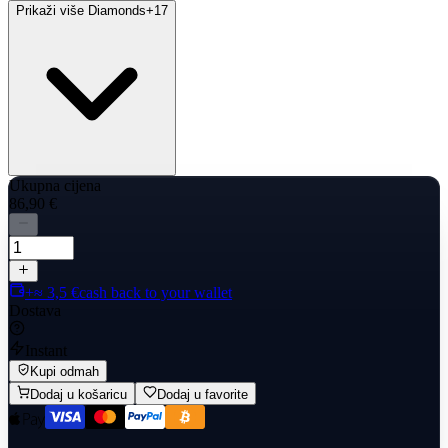
Prikaži više Diamonds
+
17
Ukupna cijena
86,90 €
+≈ 3,5 €
cash back to your wallet
Dostava
Instant
Kupi odmah
Dodaj u košaricu
Dodaj u favorite