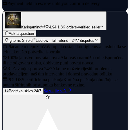
Payment held in escrow until you confirm delivery
Karirgaming
4.94
·
1.8K orders
·
verified seller
Ask a question
™
igitems Shield
Escrow · full refund · 24/7 disputes
Plaćanje u depozitu
Vaša uplata ostaje kod igitems-a i oslobađa se
tek nakon što potvrdite isporuku.
100% jamstvo povrata novca
Ako vaša narudžba nije isporučena
ili ne odgovara opisu, dobivate puni povrat novca.
Rješavanje sporova 24/7
Ako ne možete riješiti problem s
prodavateljem, naš tim intervenira i donosi pravednu odluku.
PCI DSS certificirana plaćanja
Kartična plaćanja obrađuju se
putem šifriranih pristupnika bankovne razine.
Saznajte više
Podrška uživo 24/7