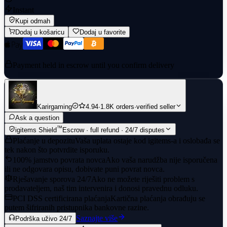
Instant
Kupi odmah
Dodaj u košaricu
Dodaj u favorite
Payment held in escrow until you confirm delivery
Karirgaming
4.94
·
1.8K orders
·
verified seller
Ask a question
™
igitems Shield
Escrow · full refund · 24/7 disputes
Plaćanje u depozitu
Vaša uplata ostaje kod igitems-a i oslobađa se
tek nakon što potvrdite isporuku.
100% jamstvo povrata novca
Ako vaša narudžba nije isporučena
ili ne odgovara opisu, dobivate puni povrat novca.
Rješavanje sporova 24/7
Ako ne možete riješiti problem s
prodavateljem, naš tim intervenira i donosi pravednu odluku.
PCI DSS certificirana plaćanja
Kartična plaćanja obrađuju se
putem šifriranih pristupnika bankovne razine.
Saznajte više
Podrška uživo 24/7