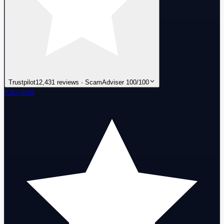
Trustpilot
12,431 reviews · ScamAdviser 100/100
Excellent