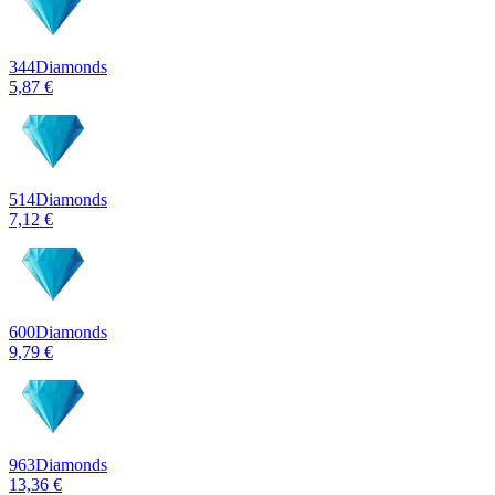
344
Diamonds
5,87 €
514
Diamonds
7,12 €
600
Diamonds
9,79 €
963
Diamonds
13,36 €