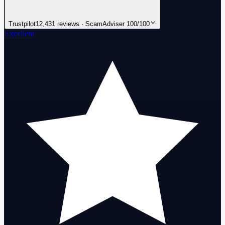
Trustpilot
12,431 reviews · ScamAdviser 100/100
Excellent