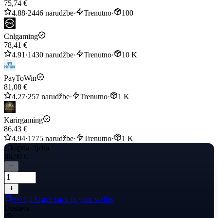
75,74 €
up is completed, you will receive the diamonds in your ML account.
4.88
·
2446 narudžbe
·
Trenutno
·
100
Delivery completed within 1-5 minutes
Cnlgaming
78,41 €
4.91
·
1430 narudžbe
·
Trenutno
·
10 K
PayToWin
81,08 €
4.27
·
257 narudžbe
·
Trenutno
·
1 K
Karirgaming
86,43 €
4.94
·
1775 narudžbe
·
Trenutno
·
1 K
Ukupna cijena
86,90 €
+≈ 3,5 €
cash back to your wallet
Dostava