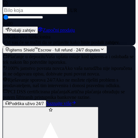
EUR
0
500
Započni prodaju
Pošalji zahtjev
Kako ovo funkcionira
·
Od vas će se tražiti da se prijavite kako biste poslali zahtjev.
™
igitems Shield
Escrow · full refund · 24/7 disputes
Plaćanje u depozitu
Vaša uplata ostaje kod igitems-a i oslobađa se
tek nakon što potvrdite isporuku.
100% jamstvo povrata novca
Ako vaša narudžba nije isporučena
ili ne odgovara opisu, dobivate puni povrat novca.
Rješavanje sporova 24/7
Ako ne možete riješiti problem s
prodavateljem, naš tim intervenira i donosi pravednu odluku.
PCI DSS certificirana plaćanja
Kartična plaćanja obrađuju se
putem šifriranih pristupnika bankovne razine.
Saznajte više
Podrška uživo 24/7