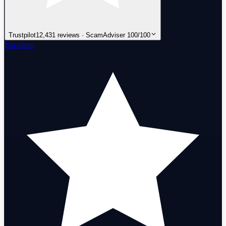
Trustpilot
12,431 reviews · ScamAdviser 100/100
Excellent