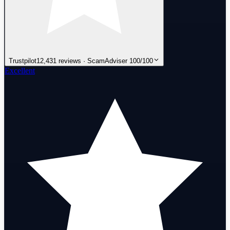
Trustpilot
12,431 reviews · ScamAdviser 100/100
Excellent