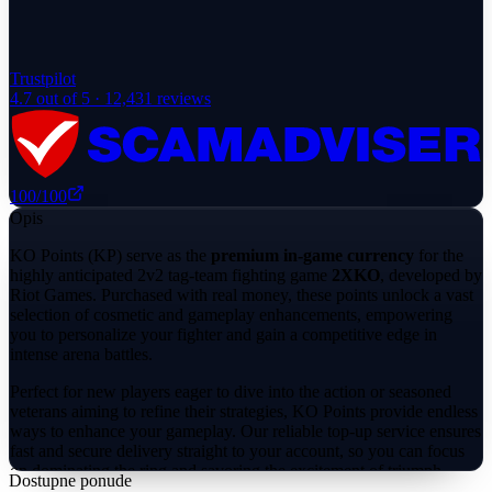
Trustpilot
4.7
out of 5 ·
12,431
reviews
100
/100
Opis
KO Points (KP) serve as the
premium in-game currency
for the
highly anticipated 2v2 tag-team fighting game
2XKO
, developed by
Riot Games. Purchased with real money, these points unlock a vast
selection of cosmetic and gameplay enhancements, empowering
you to personalize your fighter and gain a competitive edge in
intense arena battles.
Perfect for new players eager to dive into the action or seasoned
veterans aiming to refine their strategies, KO Points provide endless
ways to enhance your gameplay. Our reliable top-up service ensures
fast and secure delivery straight to your account, so you can focus
on dominating the ring and savoring the excitement of triumph.
Dostupne ponude