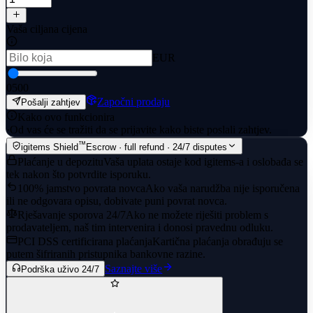
Vaša ciljana cijena
EUR
0
500
Započni prodaju
Pošalji zahtjev
Kako ovo funkcionira
·
Od vas će se tražiti da se prijavite kako biste poslali zahtjev.
™
igitems Shield
Escrow · full refund · 24/7 disputes
Plaćanje u depozitu
Vaša uplata ostaje kod igitems-a i oslobađa se
tek nakon što potvrdite isporuku.
100% jamstvo povrata novca
Ako vaša narudžba nije isporučena
ili ne odgovara opisu, dobivate puni povrat novca.
Rješavanje sporova 24/7
Ako ne možete riješiti problem s
prodavateljem, naš tim intervenira i donosi pravednu odluku.
PCI DSS certificirana plaćanja
Kartična plaćanja obrađuju se
putem šifriranih pristupnika bankovne razine.
Saznajte više
Podrška uživo 24/7