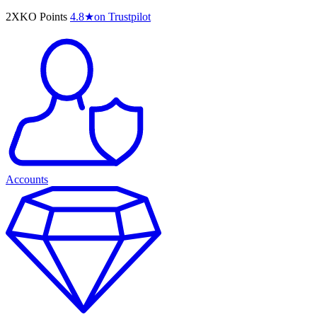
2XKO Points
4.8
★
on Trustpilot
Accounts