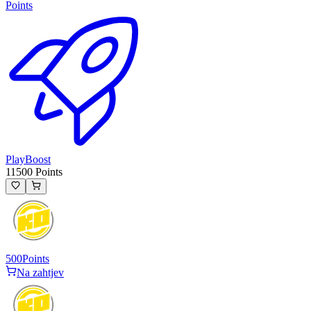
Points
PlayBoost
11500 Points
500
Points
Na zahtjev