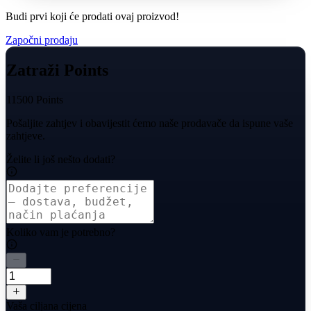
Budi prvi koji će prodati ovaj proizvod!
Započni prodaju
Zatraži Points
11500 Points
Pošaljite zahtjev i obavijestit ćemo naše prodavače da ispune vaše
zahtjeve.
Želite li još nešto dodati?
Koliko vam je potrebno?
Vaša ciljana cijena