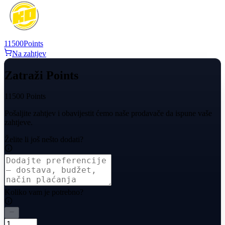
11500
Points
Na zahtjev
Zatraži Points
11500 Points
Pošaljite zahtjev i obavijestit ćemo naše prodavače da ispune vaše
zahtjeve.
Želite li još nešto dodati?
Koliko vam je potrebno?