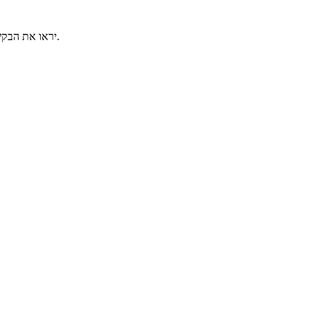
מוכרים של Blue Archive יראו את הבקשה שלכם ויצרו קשר עם הצעה מותאמת אישית.