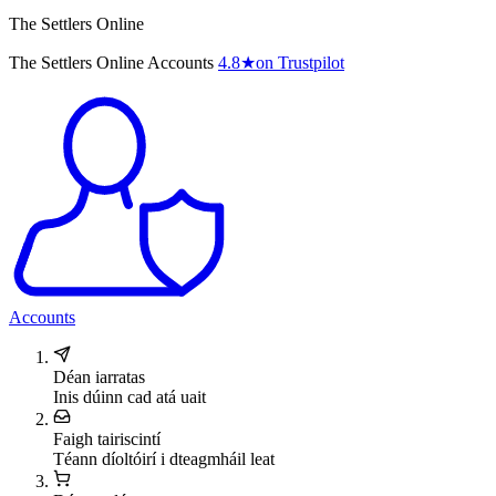
The Settlers Online
The Settlers Online Accounts
4.8
★
on Trustpilot
Accounts
Déan iarratas
Inis dúinn cad atá uait
Faigh tairiscintí
Téann díoltóirí i dteagmháil leat