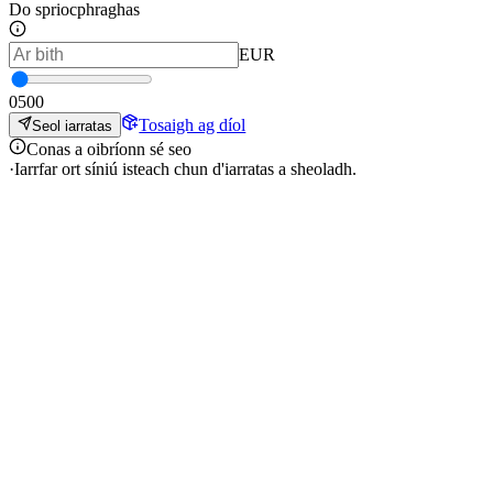
Do spriocphraghas
EUR
0
500
Tosaigh ag díol
Seol iarratas
Conas a oibríonn sé seo
·
Iarrfar ort síniú isteach chun d'iarratas a sheoladh.