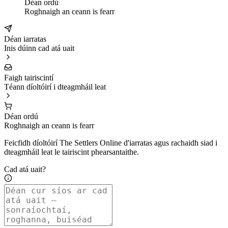
Déan ordú
Roghnaigh an ceann is fearr
Déan iarratas
Inis dúinn cad atá uait
Faigh tairiscintí
Téann díoltóirí i dteagmháil leat
Déan ordú
Roghnaigh an ceann is fearr
Feicfidh díoltóirí The Settlers Online d'iarratas agus rachaidh siad i
dteagmháil leat le tairiscint phearsantaithe.
Cad atá uait?