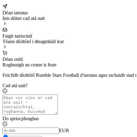
Déan iarratas
Inis dúinn cad atá uait
Faigh tairiscintí
Téann díoltóirí i dteagmháil leat
Déan ordú
Roghnaigh an ceann is fearr
Feicfidh díoltóirí Rumble Stars Football d'iarratas agus rachaidh siad i 
Cad atá uait?
Do spriocphraghas
EUR