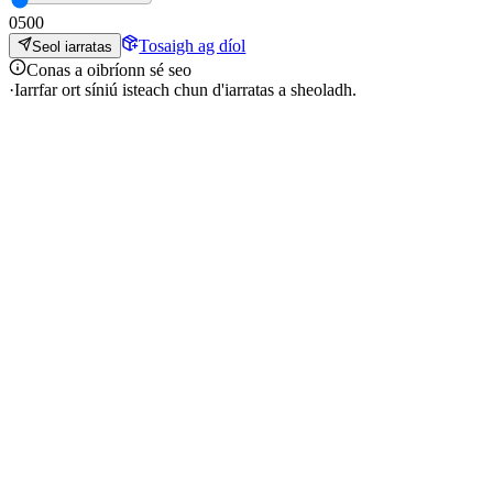
0
500
Tosaigh ag díol
Seol iarratas
Conas a oibríonn sé seo
·
Iarrfar ort síniú isteach chun d'iarratas a sheoladh.