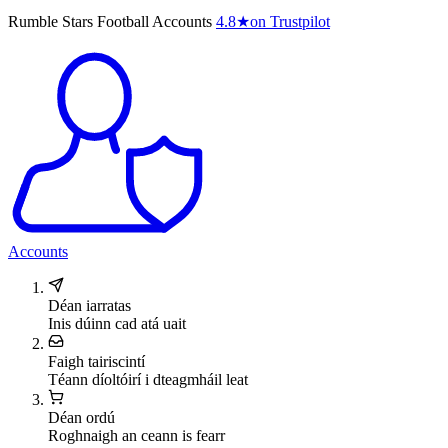
Rumble Stars Football Accounts
4.8
★
on Trustpilot
Accounts
Déan iarratas
Inis dúinn cad atá uait
Faigh tairiscintí
Téann díoltóirí i dteagmháil leat
Déan ordú
Roghnaigh an ceann is fearr