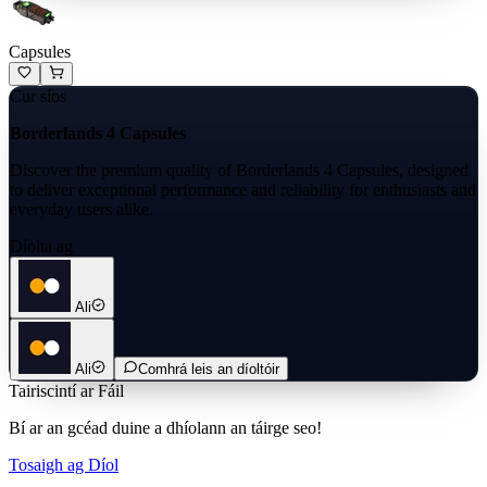
Capsules
Cur síos
Borderlands 4 Capsules
Discover the premium quality of Borderlands 4 Capsules, designed
to deliver exceptional performance and reliability for enthusiasts and
everyday users alike.
Díolta ag
Ali
Ali
Comhrá leis an díoltóir
Tairiscintí ar Fáil
Bí ar an gcéad duine a dhíolann an táirge seo!
Tosaigh ag Díol