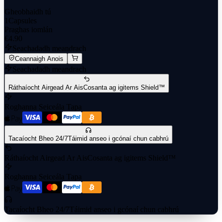
Gheobhaidh tú
1
Capsules
Praghas iomlán
€4.90
Seachadadh meandrach
Ceannaigh Anois
Seachadadh meandrach
Ráthaíocht Airgead Ar Ais
Cosanta ag igitems Shield™
Roghanna Seiceála Tapa
Tacaíocht Bheo 24/7
Táimid anseo i gcónaí chun cabhrú
Ráthaíocht Airgead Ar Ais
Cosanta ag igitems Shield™
Roghanna Seiceála Tapa
Tacaíocht Bheo 24/7
Táimid anseo i gcónaí chun cabhrú