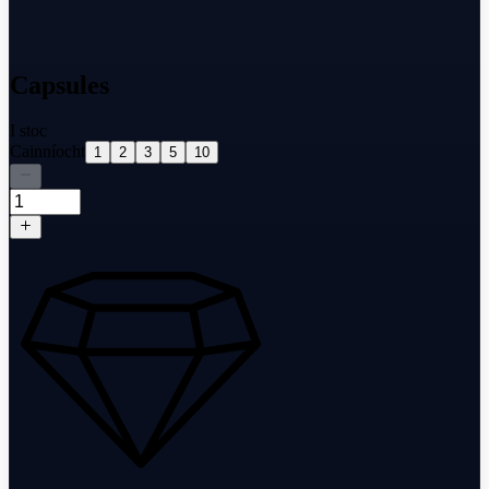
Capsules
I stoc
Cainníocht
1
2
3
5
10