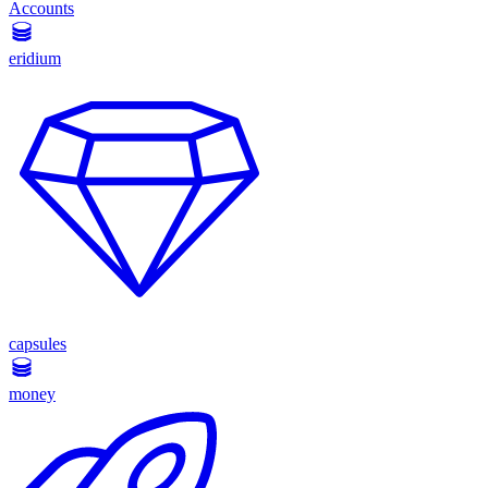
Accounts
eridium
capsules
money