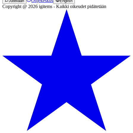
Ohjekeskus
Jutellaan
English
Copyright @ 2026 igitems - Kaikki oikeudet pidätetään