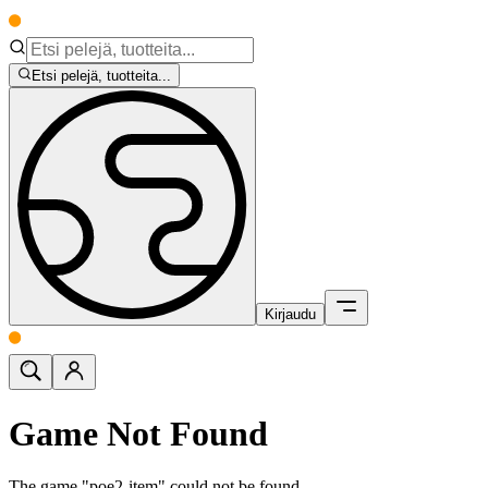
Etsi pelejä, tuotteita...
Kirjaudu
Game Not Found
The game "poe2-item" could not be found.