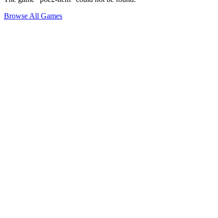
Browse All Games