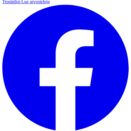
Trustpilot
·
Lue arvosteluja