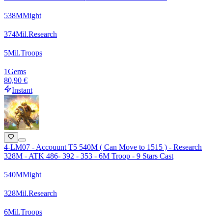
538
M
Might
374
Mil.
Research
5
Mil.
Troops
1
Gems
80,90 €
Instant
4-LM07 - Accouunt T5 540M ( Can Move to 1515 ) - Research
328M - ATK 486- 392 - 353 - 6M Troop - 9 Stars Cast
540
M
Might
328
Mil.
Research
6
Mil.
Troops