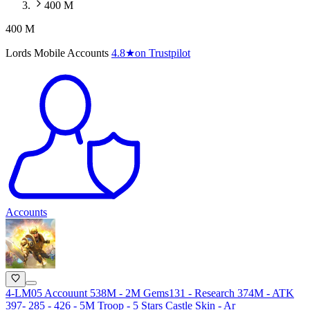
400 M
400 M
Lords Mobile Accounts
4.8
★
on Trustpilot
Accounts
4-LM05 Accouunt 538M - 2M Gems131 - Research 374M - ATK
397- 285 - 426 - 5M Troop - 5 Stars Castle Skin - Ar