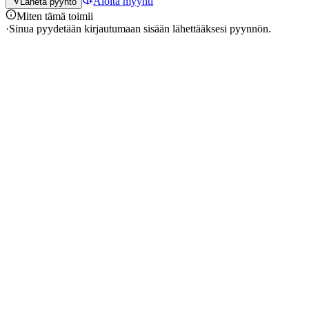
Aloita myynti
Lähetä pyyntö
Miten tämä toimii
·
Sinua pyydetään kirjautumaan sisään lähettääksesi pyynnön.