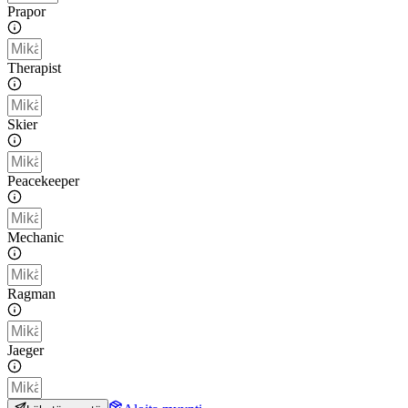
Prapor
Therapist
Skier
Peacekeeper
Mechanic
Ragman
Jaeger