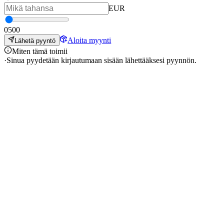
EUR
0
500
Aloita myynti
Lähetä pyyntö
Miten tämä toimii
·
Sinua pyydetään kirjautumaan sisään lähettääksesi pyynnön.