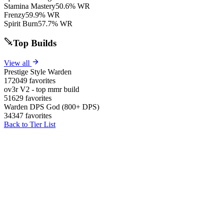
Stamina Mastery
50.6% WR
Frenzy
59.9% WR
Spirit Burn
57.7% WR
Top Builds
View all
Prestige Style Warden
172049 favorites
ov3r V2 - top mmr build
51629 favorites
Warden DPS God (800+ DPS)
34347 favorites
Back to Tier List