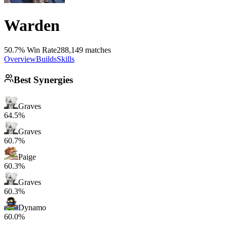
Warden
50.7% Win Rate
288,149 matches
Overview
Builds
Skills
Best Synergies
Graves
64.5%
Graves
60.7%
Paige
60.3%
Graves
60.3%
Dynamo
60.0%