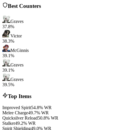
Best Counters
Graves
37.8%
Victor
38.3%
McGinnis
39.1%
Graves
39.1%
Graves
39.5%
Top Items
Improved Spirit
54.8% WR
Melee Charge
49.7% WR
Quicksilver Reload
50.8% WR
Stalker
49.2% WR
Spirit Shielding
49.0% WR