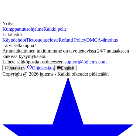
Yritys
Kumppanuusohjelma
Kaikki pelit
Lakitiedot
Käyttöehdot
Tietosuojaseloste
Refund Policy
DMCA-ilmoitus
Tarvitsetko apua?
Ammattitaitoinen tukitiimimme on tavoitettavissa 24/7 auttaakseen
kaikissa kysymyksissä.
Lähetä sähköpostia osoitteeseen
support@igitems.com
Ohjekeskus
Jutellaan
English
Copyright @ 2026 igitems - Kaikki oikeudet pidätetään