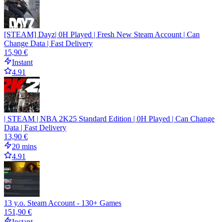
[STEAM] Dayz| 0H Played | Fresh New Steam Account | Can
Change Data | Fast Delivery
15,90 €
Instant
4.91
| STEAM | NBA 2K25 Standard Edition | 0H Played | Can Change
Data | Fast Delivery
13,90 €
20 mins
4.91
13 y.o. Steam Account - 130+ Games
151,90 €
Instant