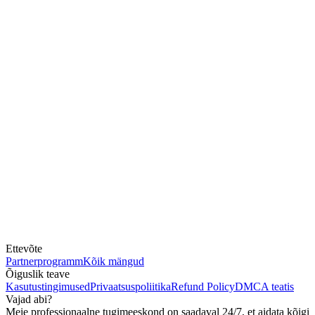
Ettevõte
Partnerprogramm
Kõik mängud
Õiguslik teave
Kasutustingimused
Privaatsuspoliitika
Refund Policy
DMCA teatis
Vajad abi?
Meie professionaalne tugimeeskond on saadaval 24/7, et aidata kõigi