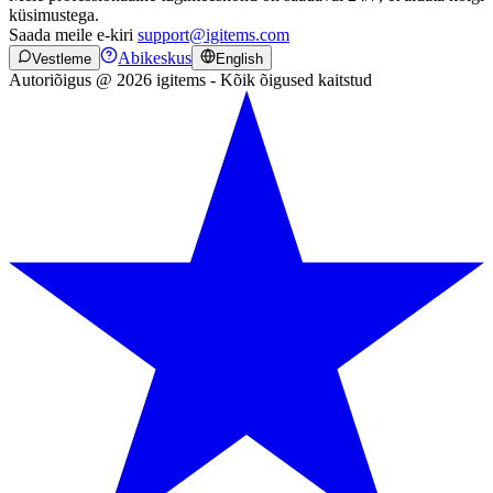
küsimustega.
Saada meile e-kiri
support@igitems.com
Abikeskus
Vestleme
English
Autoriõigus @ 2026 igitems - Kõik õigused kaitstud