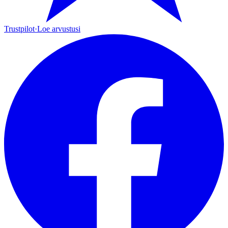
Trustpilot
·
Loe arvustusi