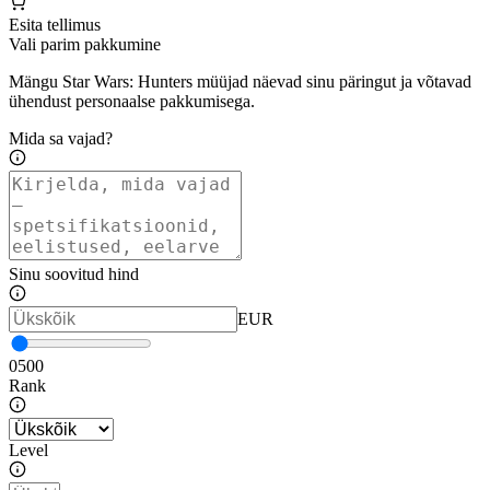
Esita tellimus
Vali parim pakkumine
Mängu Star Wars: Hunters müüjad näevad sinu päringut ja võtavad
ühendust personaalse pakkumisega.
Mida sa vajad?
Sinu soovitud hind
EUR
0
500
Rank
Level