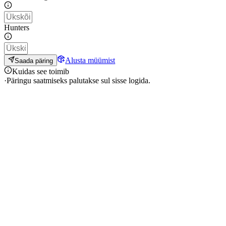
Hunters
Alusta müümist
Saada päring
Kuidas see toimib
·
Päringu saatmiseks palutakse sul sisse logida.